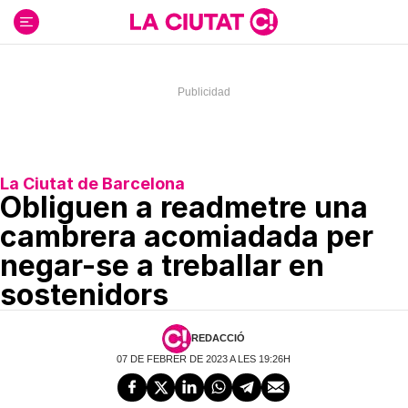
Ir
al
contenido
La Ciutat de Barcelona
Obliguen a readmetre una
cambrera acomiadada per
negar-se a treballar en
sostenidors
REDACCIÓ
07 DE FEBRER DE 2023 A LES 19:26H