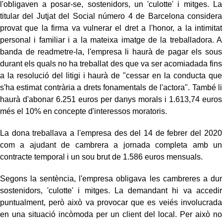
l'obligaven a posar-se, sostenidors, un 'culotte' i mitges. La
titular del Jutjat del Social número 4 de Barcelona considera
provat que la firma va vulnerar el dret a l'honor, a la intimitat
personal i familiar i a la mateixa imatge de la treballadora. A
banda de readmetre-la, l'empresa li haurà de pagar els sous
durant els quals no ha treballat des que va ser acomiadada fins
a la resolució del litigi i haurà de "cessar en la conducta que
s'ha estimat contrària a drets fonamentals de l'actora". També li
haurà d'abonar 6.251 euros per danys morals i 1.613,74 euros
més el 10% en concepte d'interessos moratoris.
La dona treballava a l'empresa des del 14 de febrer del 2020
com a ajudant de cambrera a jornada completa amb un
contracte temporal i un sou brut de 1.586 euros mensuals.
Segons la sentència, l'empresa obligava les cambreres a dur
sostenidors, 'culotte' i mitges. La demandant hi va accedir
puntualment, però això va provocar que es veiés involucrada
en una situació incòmoda per un client del local. Per això no