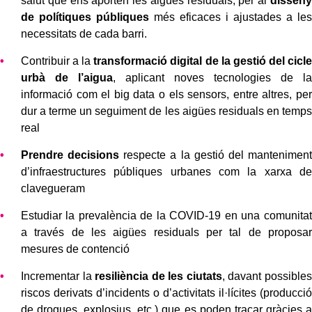
salut que ens aporten les aigües residuals, per al
disseny
de polítiques públiques
més eficaces i ajustades a les
necessitats de cada barri.
Contribuir a la
transformació digital de la gestió del cicle
urbà de l’aigua
, aplicant noves tecnologies de la
informació com el big data o els sensors, entre altres, per
dur a terme un seguiment de les aigües residuals en temps
real
Prendre decisions
respecte a la gestió del manteniment
d’infraestructures públiques urbanes com la xarxa de
clavegueram
Estudiar la prevalència de la COVID-19 en una comunitat
a través de les aigües residuals per tal de proposar
mesures de contenció
Incrementar la
resiliència de les ciutats
, davant possibles
riscos derivats d’incidents o d’activitats il·lícites (producció
de drogues, explosius, etc.) que es poden traçar gràcies a