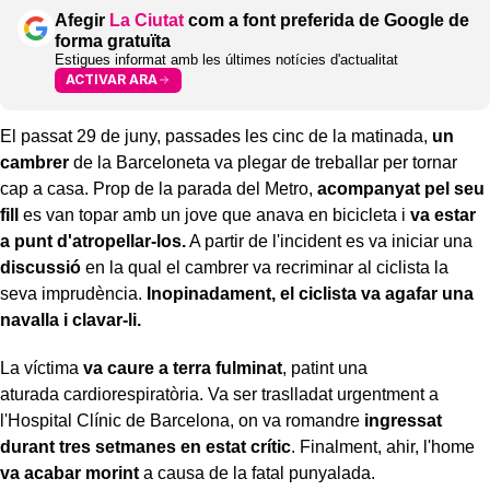
Afegir
La Ciutat
com a font preferida de Google de
forma gratuïta
Estigues informat amb les últimes notícies d'actualitat
ACTIVAR ARA
El passat 29 de juny, passades les cinc de la matinada,
un
cambrer
de la Barceloneta va plegar de treballar per tornar
cap a casa. Prop de la parada del Metro,
acompanyat pel seu
fill
es van topar amb un jove que anava en bicicleta i
va estar
a punt d'atropellar-los.
A partir de l'incident es va iniciar una
discussió
en la qual el cambrer va recriminar al ciclista la
seva imprudència.
Inopinadament, el ciclista va agafar una
navalla i clavar-li.
La víctima
va caure a terra fulminat
, patint una
aturada cardiorespiratòria. Va ser traslladat urgentment a
l'Hospital Clínic de Barcelona, on va romandre
ingressat
durant tres setmanes en estat crític
. Finalment, ahir, l'home
va acabar morint
a causa de la fatal punyalada.