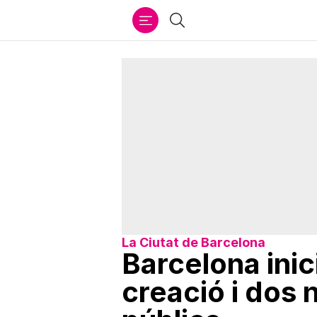
Ir
Cercar
al
contenido
La Ciutat de Barcelona
Barcelona inic
creació i dos 