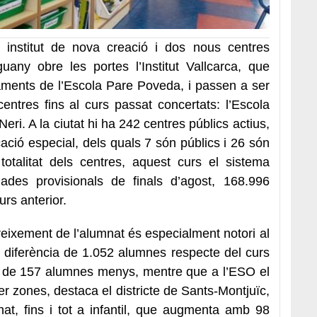
 institut de nova creació i dos nous centres
uany obre les portes l’Institut Vallcarca, que
aments de l’Escola Pare Poveda, i passen a ser
 centres fins al curs passat concertats: l’Escola
 Neri. A la ciutat hi ha 242 centres públics actius,
ació especial, dels quals 7 són públics i 26 són
totalitat dels centres, aquest curs el sistema
dades provisionals de finals d’agost, 168.996
urs anterior.
eixement de l’alumnat és especialment notori al
na diferència de 1.052 alumnes respecte del curs
és de 157 alumnes menys, mentre que a l’ESO el
r zones, destaca el districte de Sants-Montjuïc,
t, fins i tot a infantil, que augmenta amb 98