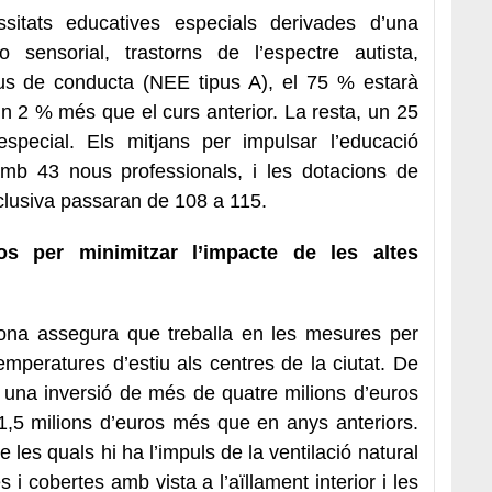
itats educatives especials derivades d’una
l o sensorial, trastorns de l’espectre autista,
eus de conducta (NEE tipus A), el 75 % estarà
 un 2 % més que el curs anterior. La resta, un 25
special. Els mitjans per impulsar l’educació
amb 43 nous professionals, i les dotacions de
nclusiva passaran de 108 a 115.
s per minimitzar l’impacte de les altes
lona assegura que treballa en les mesures per
temperatures d’estiu als centres de la ciutat. De
a una inversió de més de quatre milions d’euros
1,5 milions d’euros més que en anys anteriors.
 les quals hi ha l’impuls de la ventilació natural
 i cobertes amb vista a l’aïllament interior i les