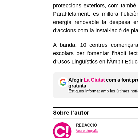
proteccions exteriors, com també l
Paral·lelament, es millora l’efic
energia renovable la despesa en
d’accions com la instal·lació de pl
A banda, 10 centres començaran 
escolars per fomentar l’hàbit lec
d’Usos Lingüístics en l'Àmbit Educ
Afegir
La Ciutat
com a font pr
gratuïta
Estigues informat amb les últimes notíc
Sobre l'autor
REDACCIÓ
Veure biografia