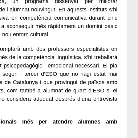
ada, un programa dissenyat per millorar
de l’alumnat nouvingut. En aquests instituts s’hi
siva en competència comunicativa durant cinc
 a aconseguir més ràpidament un domini bàsic
 nou entorn cultural.
omptarà amb dos professors especialistes en
és de la competència lingüística, s’hi treballarà
t psicopedagògic i emocional necessari. El pla
de segon i tercer d’ESO que no hagi estat mai
re de Catalunya i que provingui de països amb
nts, com també a alumnat de quart d’ESO si el
 ho considera adequat després d’una entrevista
sionals més per atendre alumnes amb