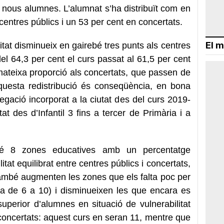
78 nous alumnes. L’alumnat s’ha distribuït com en
 centres públics i un 53 per cent en concertats.
El m
itat disminueix en gairebé tres punts als centres
del 64,3 per cent el curs passat al 61,5 per cent
mateixa proporció als concertats, que passen de
questa redistribució és conseqüència, en bona
regació incorporat a la ciutat des del curs 2019-
t des d’Infantil 3 fins a tercer de Primària i a
té 8 zones educatives amb un percentatge
tat equilibrat entre centres públics i concertats,
També augmenten les zones que els falta poc per
ssa de 6 a 10) i disminueixen les que encara es
perior d’alumnes en situació de vulnerabilitat
concertats: aquest curs en seran 11, mentre que