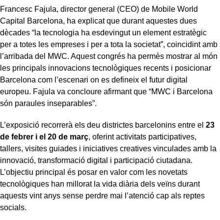
Francesc Fajula, director general (CEO) de Mobile World
Capital Barcelona, ha explicat que durant aquestes dues
dècades “la tecnologia ha esdevingut un element estratègic
per a totes les empreses i per a tota la societat”, coincidint amb
l’arribada del MWC. Aquest congrés ha permès mostrar al món
les principals innovacions tecnològiques recents i posicionar
Barcelona com l’escenari on es defineix el futur digital
europeu. Fajula va concloure afirmant que “MWC i Barcelona
són paraules inseparables”.
L’exposició recorrerà els deu districtes barcelonins entre el
23
de febrer i el 20 de març
, oferint activitats participatives,
tallers, visites guiades i iniciatives creatives vinculades amb la
innovació, transformació digital i participació ciutadana.
L’objectiu principal és posar en valor com les novetats
tecnològiques han millorat la vida diària dels veïns durant
aquests vint anys sense perdre mai l’atenció cap als reptes
socials.