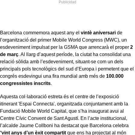
Barcelona commemora aquest any el
vintè aniversari
de
l’organització del primer Mobile World Congress (MWC), un
esdeveniment impulsat per la GSMA que arrencarà el proper
2
de març
. Al llarg d’aquest període, la ciutat ha consolidat una
relació sòlida amb l’esdeveniment, situant-se com un dels
principals pols tecnològics del sud d’Europa i permetent que el
congrés esdevingui una fira mundial amb més de
100.000
congressistes inscrits
.
Aquesta col·laboració estreta és el centre de l’exposició
itinerant 'Espai Connecta', organitzada conjuntament amb la
Fundació Mobile World Capital, que s’ha inaugurat avui al
Centre Cívic Convent de Sant Agustí. En l’acte institucional,
l’alcalde Jaume Collboni ha destacat que Barcelona celebra
“
vint anys d’un èxit compartit
que ens ha projectat al món