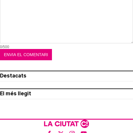
0/500
Destacats
El més llegit