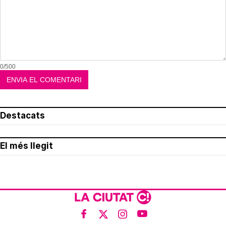
0/500
Destacats
El més llegit