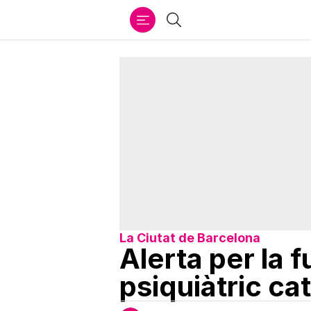
Ir
Cercar
al
contenido
La Ciutat de Barcelona
Alerta per la 
psiquiàtric ca