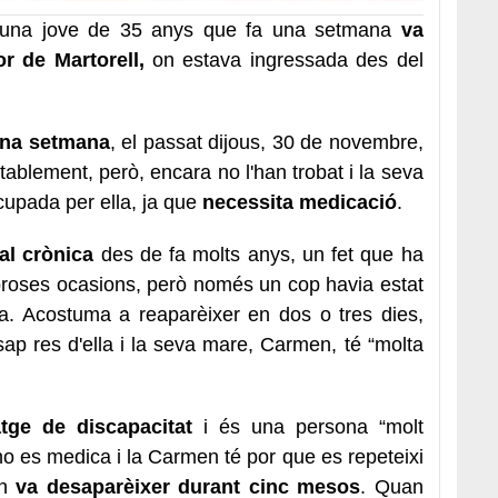
una jove de 35 anys que fa una setmana
va
or de Martorell,
on estava ingressada des del
 una setmana
, el passat dijous, 30 de novembre,
ablement, però, encara no l'han trobat i la seva
cupada per ella, ja que
necessita medicació
.
al crònica
des de fa molts anys, un fet que ha
broses ocasions, però només un cop havia estat
 Acostuma a reaparèixer en dos o tres dies,
sap res d'ella i la seva mare, Carmen, té “molta
atge de discapacitat
i és una persona “molt
o es medica i la Carmen té por que es repeteixi
an
va desaparèixer durant cinc mesos
. Quan