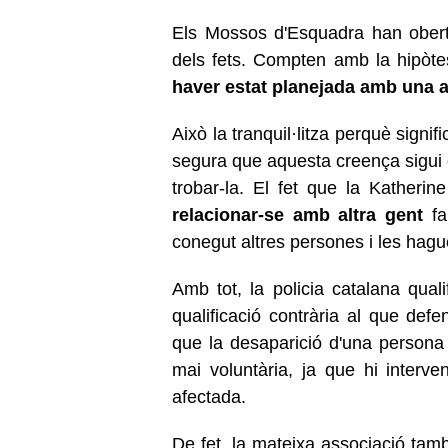
Els Mossos d'Esquadra han obert 
dels fets. Compten amb la hipòt
haver estat planejada amb una a
Això la tranquil·litza perquè signi
segura que aquesta creença sigui c
trobar-la. El fet que la Katherin
relacionar-se amb altra gent
fa
conegut altres persones i les hagu
Amb tot, la policia catalana qual
qualificació contrària al que de
que la desaparició d'una persona
mai voluntària, ja que hi interve
afectada.
De fet, la mateixa associació tam