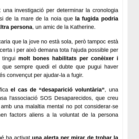
una investigació per determinar la cronologia
esi de la mare de la noia que
la fugida podria
ltra persona
, un amic de la Katherine.
ficaria que la jove no està sola, però tampoc està
erta i per això demana tota l'ajuda possible per
e tingui
molt bones habilitats per conèixer i
 que sempre quedi el dubte que pugui haver
és convençut per ajudar-la a fugir.
ifica
el cas de “desaparició voluntària”
, una
fensa l'associació SOS Desaparecidos, que creu
 amb una malaltia mental no pot considerar-se
nen factors aliens a la voluntat de la persona
bé ha activat
una alerta per mirar de trobar la