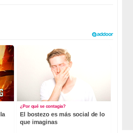
¿Por qué se contagia?
la
El bostezo es más social de lo
que imaginas