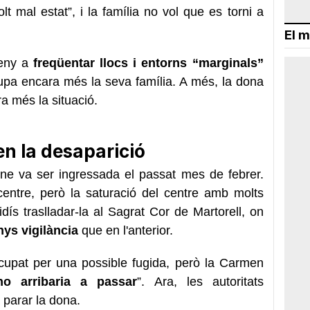
lt mal estat”, i la família no vol que es torni a
El m
peny a
freqüentar llocs i entorns “marginals”
upa encara més la seva família. A més, la dona
ra més la situació.
n la desaparició
ne va ser ingressada el passat mes de febrer.
entre, però la saturació del centre amb molts
idís traslladar-la al Sagrat Cor de Martorell, on
nys vigilància
que en l'anterior.
cupat per una possible fugida, però la Carmen
o arribaria a passar
”. Ara, les autoritats
 parar la dona.