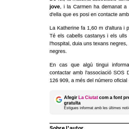
jove
, i la Carmen ha demanat a t
d'ella que es posi en contacte amb 
La Katherine fa 1,60 m d'altura i
Té els cabells castanys i els ull
l'hospital, duia uns texans negres
negres.
En cas que algú tingui informa
contactar amb l'associació SOS 
126 909, a més del número oficial
Afegir
La Ciutat
com a font pr
gratuïta
Estigues informat amb les últimes notíc
Sobre l'autor