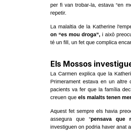
per fi van trobar-la, estava “en mo
repetir.
La malaltia de la Katherine l'em
on “es mou droga”,
i això preoc
té un fill, un fet que complica enca
Els Mossos investigue
La Carmen explica que la Katheri
Primerament estava en un altre c
pacients va fer que la família dec
creuen que
els malalts tenen me
Aquest fet sempre els havia preo
assegura que “
pensava que n
investiguen on podria haver anat a