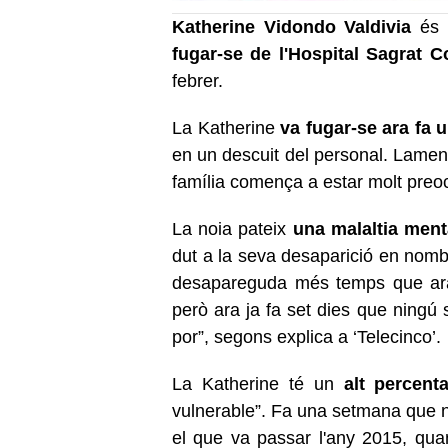
Katherine Vidondo Valdivia
és 
fugar-se de l'Hospital Sagrat C
febrer.
La Katherine
va fugar-se ara fa
en un descuit del personal. Lament
família comença a estar molt preo
La noia pateix
una malaltia ment
dut a la seva desaparició en nom
desapareguda més temps que ara.
però ara ja fa set dies que ningú 
por”, segons explica a ‘Telecinco’.
La Katherine té un
alt percent
vulnerable”. Fa una setmana que n
el que va passar l'any 2015, qu