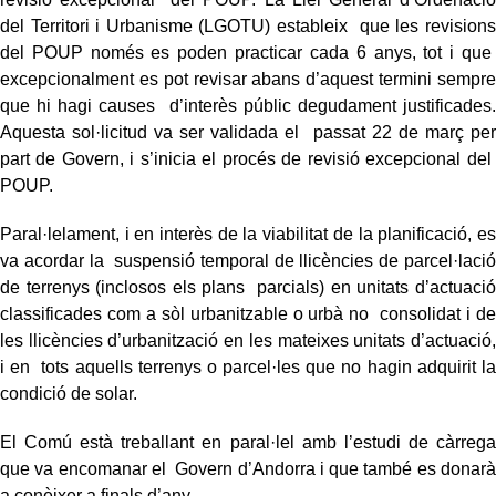
del Territori i Urbanisme (LGOTU) estableix que les revisions
del POUP només es poden practicar cada 6 anys, tot i que
excepcionalment es pot revisar abans d’aquest termini sempre
que hi hagi causes d’interès públic degudament justificades.
Aquesta sol·licitud va ser validada el passat 22 de març per
part de Govern, i s’inicia el procés de revisió excepcional del
POUP.
Paral·lelament, i en interès de la viabilitat de la planificació, es
va acordar la suspensió temporal de llicències de parcel·lació
de terrenys (inclosos els plans parcials) en unitats d’actuació
classificades com a sòl urbanitzable o urbà no consolidat i de
les llicències d’urbanització en les mateixes unitats d’actuació,
i en tots aquells terrenys o parcel·les que no hagin adquirit la
condició de solar.
El Comú està treballant en paral·lel amb l’estudi de càrrega
que va encomanar el Govern d’Andorra i que també es donarà
a conèixer a finals d’any.