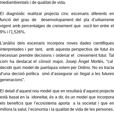
mediambientals i de qualitat de vida.
El diagnòstic realitzat projecta cinc escenaris diferents en
funció del grau de desenvolupament del pla d’urbanisme
vigent amb percentatges de creixement que oscil·len entre el
9% i l'1,526%.
L’anàlisi dels escenaris incorpora noves dades científiques
interpretades i per tant, amb aquesta perspectiva de futur és
necessari prendre decisions i ordenar el creixement futur. Tal
com ha destacat el cònsol major, Josep Ángel Mortés, “cal
decidir quin model de parròquia volem per Ordino. No es tracta
d’una decisió política sinó d’assegurar un llegat a les futures
generacions”.
El detall d’aquest nou model que en resultarà d’aquest projecte
està basat en la idoneïtat, és a dir, és un model que incorpora
els beneficis que l’ecosistema aporta a la societat i que en
millora la salut, l’economia i la qualitat de vida de les persones.