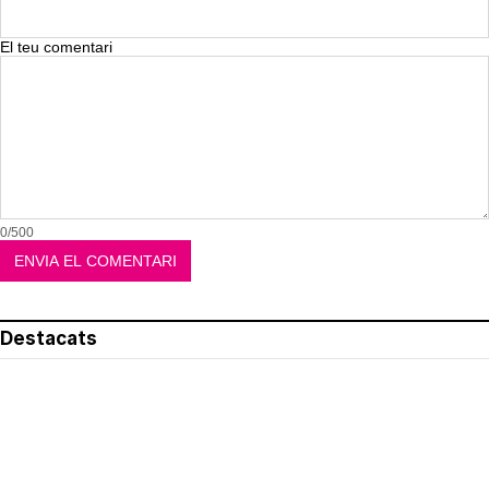
El teu comentari
0/500
Destacats
El més llegit