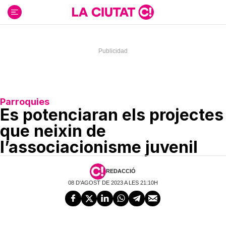
Ir
al
contenido
Parroquies
Es potenciaran els projectes
que neixin de
l’associacionisme juvenil
REDACCIÓ
08 D'AGOST DE 2023 A LES 21:10H