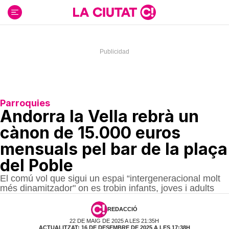
Ir
al
contenido
Parroquies
Andorra la Vella rebrà un
cànon de 15.000 euros
mensuals pel bar de la plaça
del Poble
El comú vol que sigui un espai “intergeneracional molt
més dinamitzador" on es trobin infants, joves i adults
REDACCIÓ
22 DE MAIG DE 2025 A LES 21:35H
ACTUALITZAT: 16 DE DESEMBRE DE 2025 A LES 17:38H