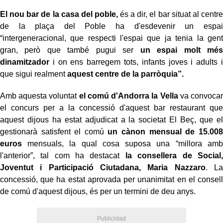
El nou bar de la casa del poble,
és a dir, el bar situat al centre
de la plaça del Poble ha d'esdevenir un espai
“intergeneracional, que respecti l'espai que ja tenia la gent
gran, però que també pugui ser
un espai molt més
dinamitzador
i on ens barregem tots, infants joves i adults i
que sigui realment
aquest centre de la parròquia”.
Amb aquesta voluntat
el comú d'Andorra la Vella
va convocar
el concurs per a la concessió d'aquest bar restaurant que
aquest dijous ha estat adjudicat a la societat El Beç, que el
gestionarà satisfent el comú
un cànon mensual de 15.008
euros
mensuals, la qual cosa suposa una “millora amb
l'anterior”, tal com ha destacat
la consellera de Social,
Joventut i Participació Ciutadana, Maria Nazzaro
. La
concessió, que ha estat aprovada per unanimitat en el consell
de comú d'aquest dijous, és per un termini de deu anys.