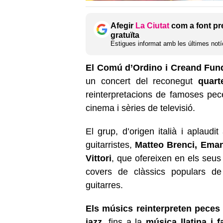
Afegir
La Ciutat
com a font pr
gratuïta
Estigues informat amb les últimes notíc
El Comú d’Ordino i Creand Fun
un concert del reconegut
quart
reinterpretacions de famoses pe
cinema i sèries de televisió.
El grup, d’origen italià i aplaudi
guitarristes,
Matteo Brenci, Emanu
Vittori
, que ofereixen en els seus 
covers de clàssics populars d
guitarres.
Els músics reinterpreten peces 
jazz
, fins a la
música llatina i