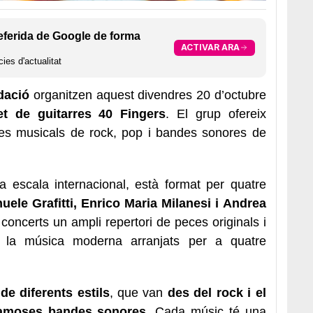
eferida de Google de forma
ACTIVAR ARA
ies d'actualitat
dació
organitzen aquest divendres 20 d’octubre
et de guitarres 40 Fingers
. El grup ofereix
ces musicals de rock, pop i bandes sonores de
t a escala internacional, està format per quatre
ele Grafitti, Enrico Maria Milanesi i Andrea
concerts un ampli repertori de peces originals i
e la música moderna arranjats per a quatre
de diferents estils
, que van
des del rock i el
 famoses bandes sonores
. Cada músic té una