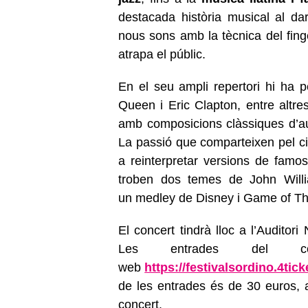
destacada història musical al darr
nous sons amb la tècnica del fing
atrapa el públic.
En el seu ampli repertori hi ha p
Queen i Eric Clapton, entre altr
amb composicions clàssiques d’au
La passió que comparteixen pel c
a reinterpretar versions de famose
troben dos temes de John Willi
un medley de Disney i Game of Th
El concert tindrà lloc a l’Auditor
Les entrades del c
web
https://festivalsordino.4tick
de les entrades és de 30 euros, a
concert.