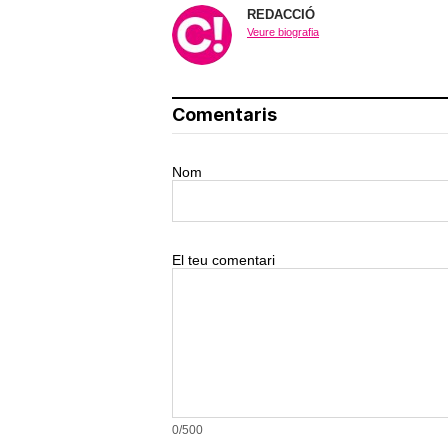
REDACCIÓ
Veure biografia
Corepunk MMORPG
Un verdadero MMORPG de 
vieja escuela ¡Cómo los de
antes, pero mejor!