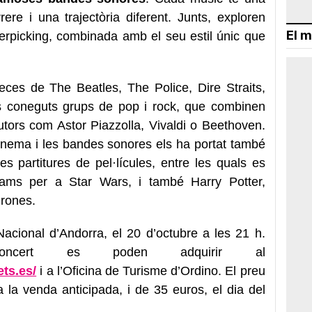
ere i una trajectòria diferent. Junts, exploren
El m
erpicking, combinada amb el seu estil únic que
eces de The Beatles, The Police, Dire Straits,
es coneguts grups de pop i rock, que combinen
tors com Astor Piazzolla, Vivaldi o Beethoven.
inema i les bandes sonores els ha portat també
s partitures de pel·lícules, entre les quals es
ams per a Star Wars, i també Harry Potter,
rones.
i Nacional d’Andorra, el 20 d’octubre a les 21 h.
oncert es poden adquirir al
ets.es/
i a l’Oficina de Turisme d’Ordino. El preu
 la venda anticipada, i de 35 euros, el dia del