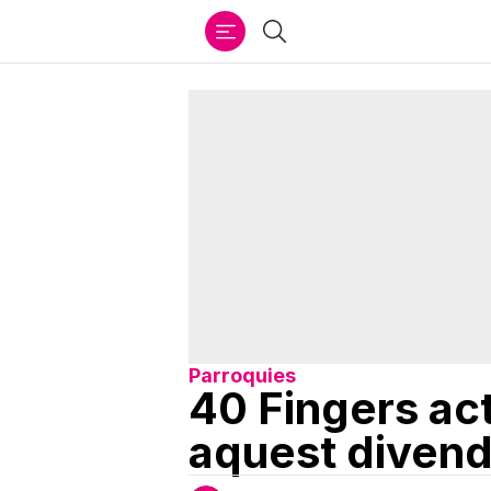
Ir
Cercar
al
contenido
Parroquies
40 Fingers act
aquest diven