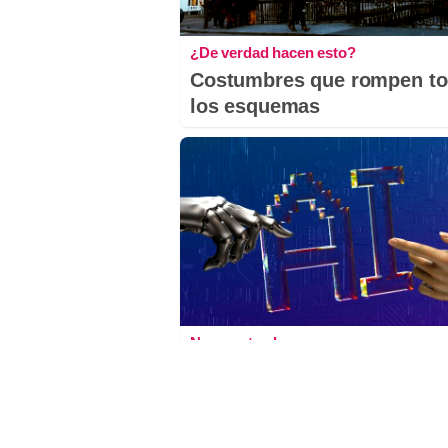
¿De verdad hacen esto?
Costumbres que rompen t
los esquemas
No eran tan locas
¿Sabías que algunas
predicciones ya se
cumplieron?