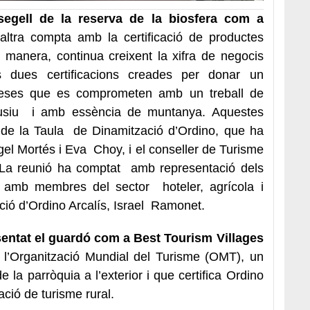
egell de la reserva de la biosfera com a
ltra compta amb la certificació de productes
 manera, continua creixent la xifra de negocis
s dues certificacions creades per donar un
eses que es comprometen amb un treball de
usiu
i amb essència de muntanya. Aquestes
de la Taula
de Dinamització d’Ordino, que ha
ngel Mortés i Eva
Choy, i el conseller de Turisme
 La reunió ha comptat
amb representació dels
ia amb membres del sector
hoteler, agrícola i
ció d’Ordino Arcalís, Israel
Ramonet.
sentat el guardó com a Best Tourism Villages
 l’Organització Mundial del Turisme (OMT), un
de la parròquia a l’exterior i que certifica Ordino
ció de turisme rural.