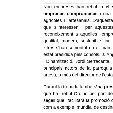
Nou empreses han rebut ja
el s
empreses
compromeses
i una a
agrícoles i
artesanals. D’aquesta
que s’interessen
per aqueste
reconeixement a aquelles
empr
qualitat, modern, sostenible, incl
xifres s’han comentat en el marc 
estat presidida pels cònsols, J. À
i Dinamització, Jordi Serracanta.
principals actors de la parròqu
artesà, a més del director de l’esta
Durant la trobada també s
’ha pre
que ha
rebut Ordino per part de
segell que
facilitarà la promoció 
com a exemple
mundial de destina