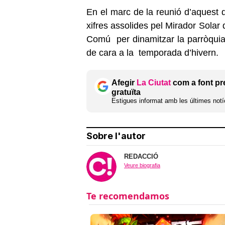
En el marc de la reunió d’aquest 
xifres
assolides pel Mirador Solar d
Comú
per dinamitzar la parròquia
de cara a la
temporada d’hivern.
Afegir
La Ciutat
com a font pr
gratuïta
Estigues informat amb les últimes notíc
Sobre l'autor
REDACCIÓ
Veure biografia