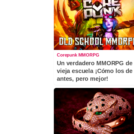
Corepunk MMORPG
Un verdadero MMORPG de 
vieja escuela ¡Cómo los de
antes, pero mejor!