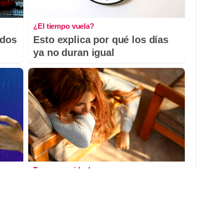
¿El tiempo vuela?
odos
Esto explica por qué los días
ya no duran igual
Tu cuerpo pide descanso
¿Crees que duermes
suficiente? Quizá no