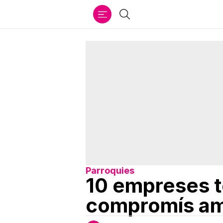
Ir
Cercar
al
contenido
Parroquies
10 empreses te
compromís amb