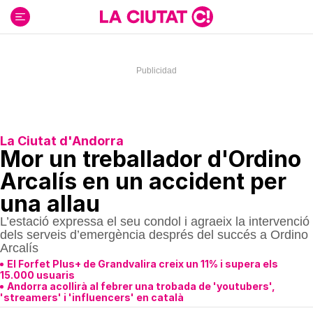
Ir
al
contenido
La Ciutat d'Andorra
Mor un treballador d'Ordino
Arcalís en un accident per
una allau
L’estació expressa el seu condol i agraeix la intervenció
dels serveis d’emergència després del succés a Ordino
Arcalís
El Forfet Plus+ de Grandvalira creix un 11% i supera els
15.000 usuaris
Andorra acollirà al febrer una trobada de 'youtubers',
'streamers' i 'influencers' en català