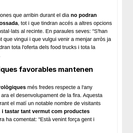
ones que arribin durant el dia
no podran
rossada
, tot i que tindran accés a altres opcions
nstal·lats al recinte. En paraules seves: "S'han
nt que vingui i que vulgui venir a menjar arròs ja
ran tota l'oferta dels food trucks i tota la
.
iques favorables mantenen
rològiques
més fredes respecte a l'any
s ara el desenvolupament de la fira. Aquesta
ant el matí un notable nombre de visitants
 i tastar tant vermut com productes
ra ha comentat: "Està venint força gent i