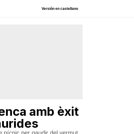
Versión en castellano
renca amb èxit
aurides
 pícnic per gaudir del vermut