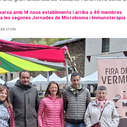
xarxa amb 14 nous establiments i arriba a 46 membres
za les segones Jornades de Microbioma i Immunoteràpia d
LES 17:17H