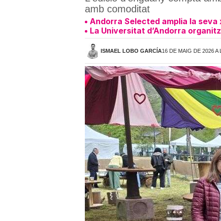
amb comoditat
Andorra Selected amplia la seva 
La Universitat d’Andorra organit
ISMAEL LOBO GARCÍA
16 DE MAIG DE 2026 A 