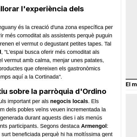
lorar l'experiència dels
guany és la creació d'una zona específica per
erir més comoditat als assistents perquè puguin
renen el vermut o degustant petites tapes. Tal
l
, "L'espai busca oferir més comoditat als
 el vermut amb calma, menjar unes patates,
 productes que ofereixen els gastronòmics
emps aquí a la Cortinada".
El m
u sobre la parròquia d'Ordino
ls important per als
negocis locals
. Els
com dels pobles veïns veuen incrementada la
ia generada durant aquests dies i als menús
ents participants. Segons destaca
Armengol
:
n surt beneficiada perquè hi ha moltíssima gent