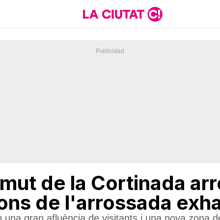
rmut de la Cortinada ar
cions de l'arrossada exh
una gran afluència de visitants i una nova zona de