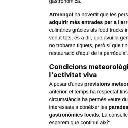
gastronòmica.
Armengol
ha advertit que les pers
adquirir més entrades per a l'ar
culinàries gràcies als food trucks i
venut tots, és a dir, que avui la ge
no trobaran tiquets, però sí que tind
restauració d'aquí de la parròquia"
Condicions meteorològ
l'activitat viva
A pesar d'unes
previsions meteo
anterior, el temps ha respectat fin
circumstància ha permès veure dur
interessats a conèixer les
parades
gastronòmics locals
. La conselle
esperem que continuï així".