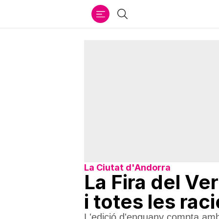
Ir
Cercar
al
contenido
La Ciutat d'Andorra
La Fira del Ve
i totes les ra
L'edició d'enguany compta amb 