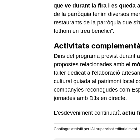
que
ve durant la fira i es queda
de la parròquia tenim diversos men
restaurants de la parròquia que s'ha
tothom en treu benefici".
Activitats complementàr
Dins del programa previst durant 
propostes relacionades amb el
mó
taller dedicat a l'elaboració artesa
cultural guiada al patrimoni local
companyies reconegudes com Espin
jornades amb DJs en directe.
L'esdeveniment continuarà
actiu 
Contingut assistit per IA i supervisat editorialment