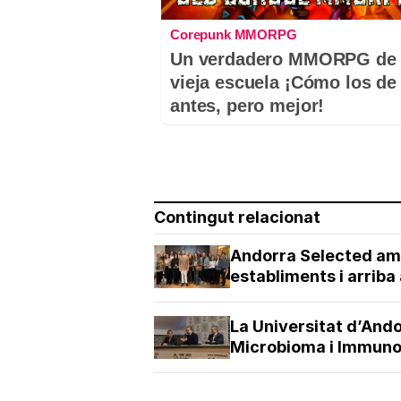
Corepunk MMORPG
Un verdadero MMORPG de 
vieja escuela ¡Cómo los de
antes, pero mejor!
Contingut relacionat
Andorra Selected amp
establiments i arrib
La Universitat d’And
Microbioma i Immunot