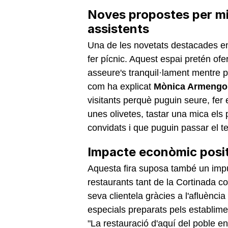
Noves propostes per mil
assistents
Una de les novetats destacades en
fer pícnic. Aquest espai pretén of
asseure's tranquil·lament mentre p
com ha explicat
Mònica Armengo
visitants perquè puguin seure, fer
unes olivetes, tastar una mica els
convidats i que puguin passar el t
Impacte econòmic positi
Aquesta fira suposa també un impu
restaurants tant de la Cortinada 
seva clientela gràcies a l'afluènc
especials preparats pels establim
"La restauració d'aquí del poble e