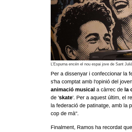
L’Espurna encén el nou espai jove de Sant Jul
Per a dissenyar i confeccionar la 
s'ha comptat amb l'opinió del jove
animació musical
a càrrec de
la 
de '
skate
'. Per a aquest últim, e
la federació de patinatge, amb la 
cop de mà".
Finalment, Ramos ha recordat que m