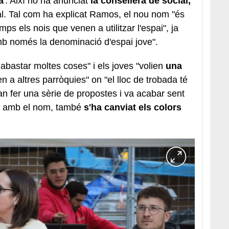
a
'. Així ho ha anunciat
la consellera de social,
ral. Tal com ha explicat Ramos, el nou nom "és
ps els nois que venen a utilitzar l'espai", ja
amb només la denominació d'espai jove".
abastar moltes coses" i els joves "volien
una
n a altres parròquies" on "el lloc de trobada té
an fer una sèrie de propostes i va acabar sent
ent amb el nom, també
s'ha canviat els colors