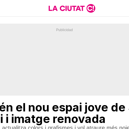
n el nou espai jove de 
 i imatge renovada
, actualitza colors i grafismes i vol atraure més no