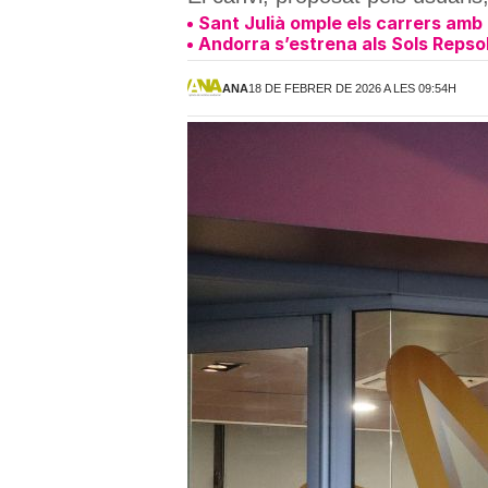
Sant Julià omple els carrers amb 
Andorra s’estrena als Sols Repsol
ANA
18 DE FEBRER DE 2026 A LES 09:54H