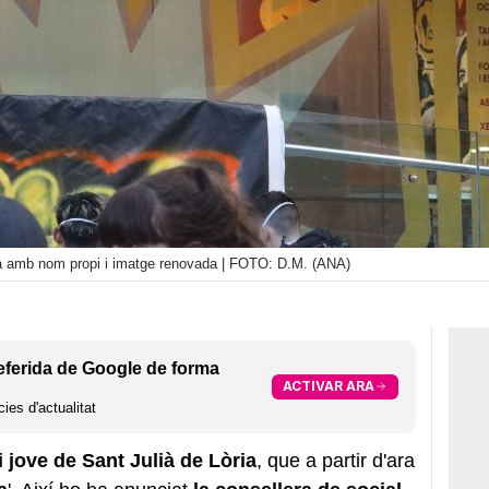
ià amb nom propi i imatge renovada | FOTO: D.M. (ANA)
eferida de Google de forma
ACTIVAR ARA
ies d'actualitat
i jove de Sant Julià de Lòria
, que a partir d'ara