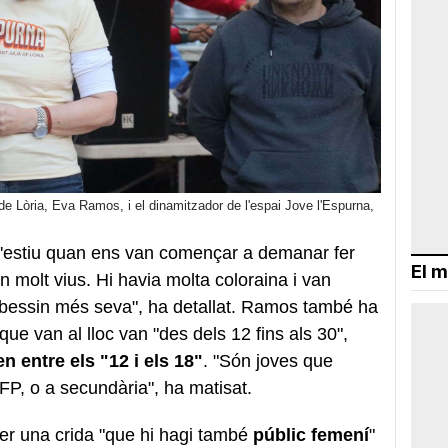
de Lòria, Eva Ramos, i el dinamitzador de l'espai Jove l'Espurna,
'estiu quan ens van començar a demanar fer
El m
n molt vius. Hi havia molta coloraina i van
bessin més seva", ha detallat. Ramos també ha
que van al lloc van "des dels 12 fins als 30",
n entre els "12 i els 18"
. "Són joves que
l'FP, o a secundària", ha matisat.
er una crida "que hi hagi també
públic femení
"