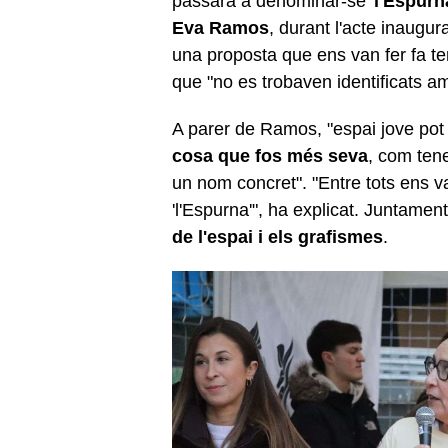
passarà a denominar-se '
l'Espurn
Eva Ramos
, durant l'acte inaugu
una proposta que ens van fer fa tem
que "no es trobaven identificats 
A parer de Ramos, "espai jove pot 
cosa que fos més seva
, com tene
un nom concret". "Entre tots ens v
'l'Espurna'", ha explicat. Juntam
de l'espai i els grafismes
.