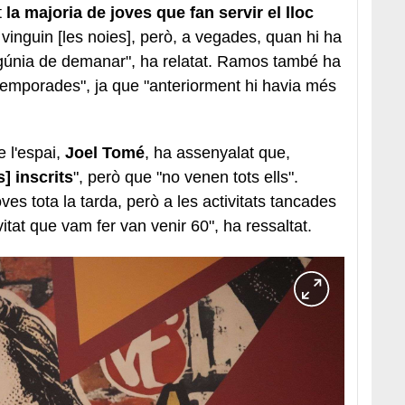
t
la majoria de joves que fan servir el lloc
nguin [les noies], però, a vegades, quan hi ha
angúnia de demanar", ha relatat. Ramos també ha
temporades", ja que "anteriorment hi havia més
e l'espai,
Joel Tomé
, ha assenyalat que,
] inscrits
", però que "no venen tots ells".
ves tota la tarda, però a les activitats tancades
itat que vam fer van venir 60", ha ressaltat.