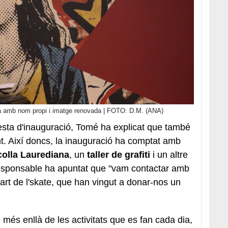
ià amb nom propi i imatge renovada | FOTO: D.M. (ANA)
festa d'inauguració, Tomé ha explicat que també
nt. Així doncs, la inauguració ha comptat amb
colla Laurediana
, un
taller de grafiti
i un altre
l responsable ha apuntat que "vam contactar amb
part de l'skate, que han vingut a donar-nos un
és enllà de les activitats que es fan cada dia,