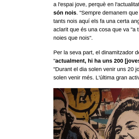
a l'espai jove, perquè en l'actualita
són nois
. "Sempre demanem que vi
tants nois aquí els fa una certa 
aclarit que és una cosa que va "a 
noies que nois".
Per la seva part, el dinamitzador d
"
actualment, hi ha uns 200 [joves
"Durant el dia solen venir uns 20 jo
solen venir més. L'última gran activ