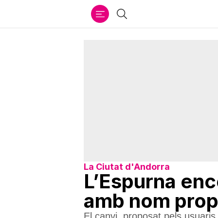
Ir
Cercar
al
contenido
La Ciutat d'Andorra
L’Espurna encé
amb nom propi
El canvi, proposat pels usuaris