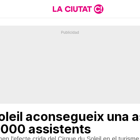
oleil aconsegueix una a
.000 assistents
en l’efecte crida del Cirque du Soleil en el turis