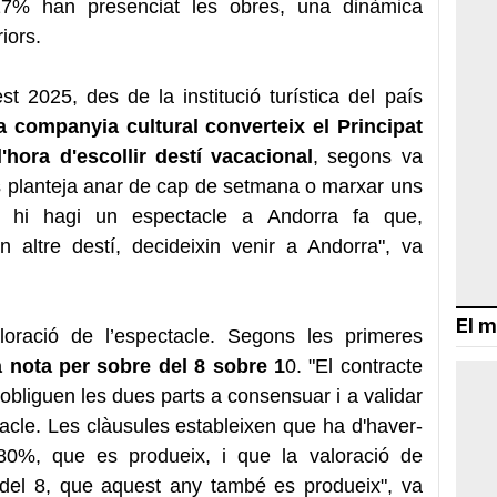
17% han presenciat les obres, una dinàmica
iors.
t 2025, des de la institució turística del país
a companyia cultural converteix el Principat
'hora d'escollir destí vacacional
, segons va
es planteja anar de cap de setmana o marxar uns
 hi hagi un espectacle a Andorra fa que,
n altre destí, decideixin venir a Andorra", va
El m
aloració de l’espectacle. Segons les primeres
 nota per sobre del 8 sobre 1
0. "El contracte
obliguen les dues parts a consensuar i a validar
acle. Les clàusules estableixen que ha d'haver-
80%, que es produeix, i que la valoració de
e del 8, que aquest any també es produeix", va