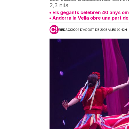
2,3 nits
Els gegants celebren 40 anys ompl
Andorra la Vella obre una part de 
REDACCIÓ
04 D'AGOST DE 2025 A LES 09:42H