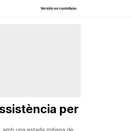
Versión en castellano
ssistència per
me, amb una estada mitjana de