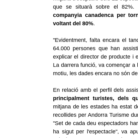
que se situarà sobre el 82%.
companyia canadenca per torna
voltant del 80%
.
"Evidentment, falta encara el ta
64.000 persones que han assistit
explicar el director de producte i
La darrera funció, va començar a 
motiu, les dades encara no són del
En relació amb el perfil dels assis
principalment turistes, dels
mitjana de les estades ha estat d
recollides per Andorra Turisme du
"Set de cada deu espectadors han 
ha sigut per l'espectacle", va ap