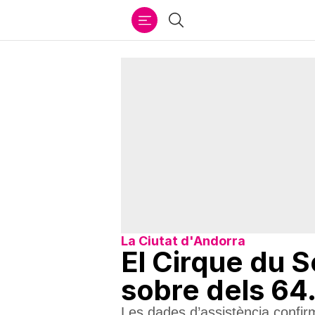
Ir
Cercar
al
contenido
La Ciutat d'Andorra
El Cirque du S
sobre dels 64
Les dades d’assistència confirm