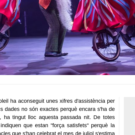
Soleil ha aconseguit unes xifres d'assistència per
es dades no són exactes perquè encara s'ha de
ó, ha tingut lloc aquesta passada nit. De totes
ndiquen que estan "força satisfets" perquè la
cles que s'han celebrat el mes de juliol s'estima