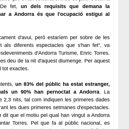
 De fet,
un dels requisits que demana la
r a Andorra és que l'ocupació estigui al
ncament d'avui, però estaríem per sobre de les
 als diferents espectacles que s'han fet", va
 esdeveniments d'Andorra Turisme, Enric Torres.
les deu de la nit d'aquest diumenge. Per aquest
 tot exactes.
tents,
un 83% del públic ha estat estranger,
 quals un 90% han pernoctat a Andorra
. La
e 2,3 nits, tal com indiquen les primeres dades
rant les dues primeres setmanes d'espectacles.
dit que el motiu pel qual han vingut a Andorra
untar Torres. Pel que fa al públic nacional, es