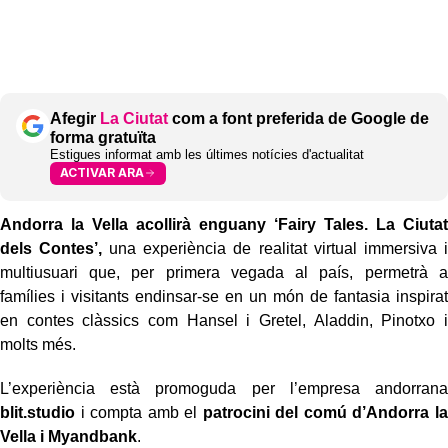
Afegir
La Ciutat
com a font preferida de Google de
forma gratuïta
Estigues informat amb les últimes notícies d'actualitat
ACTIVAR ARA
Andorra la Vella acollirà enguany ‘Fairy Tales. La Ciutat
dels Contes’,
una experiència de realitat virtual immersiva i
multiusuari que, per primera vegada al país, permetrà a
famílies i visitants endinsar-se en un món de fantasia inspirat
en contes clàssics com Hansel i Gretel, Aladdin, Pinotxo i
molts més.
L’experiència està promoguda per l’empresa andorrana
blit.studio
i compta amb el
patrocini del comú d’Andorra la
Vella i Myandbank
.