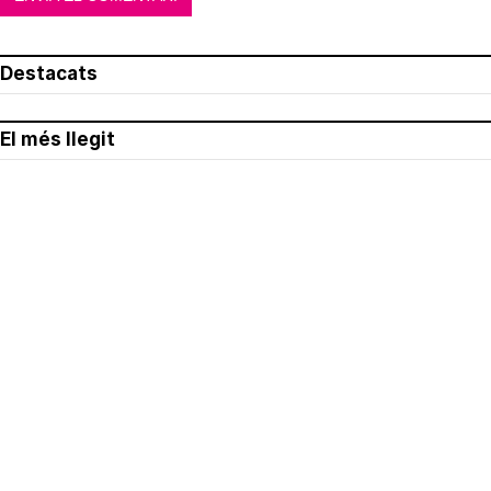
Destacats
El més llegit
Avís legal
Política de privacitat
Política de cookies
Qui som
Contacte
Xarxes socials