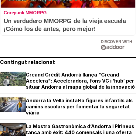
Corepunk MMORPG
Un verdadero MMORPG de la vieja escuela
¡Cómo los de antes, pero mejor!
DISCOVER WITH
Contingut relacionat
Creand Crèdit Andorrà llança "Creand
Accelera": Acceleradora, fons VC i ‘hub’ per
situar Andorra al mapa global de la innovació
Andorra la Vella instal·la figures infantils als
camins escolars per fomentar la seguretat
viària
La Mostra Gastronòmica d’Andorra i Pirineus
tanca amb èxit: 440 comensals i una oferta