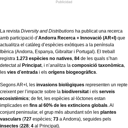
La revista
Diversity and Distributions
ha publicat una recerca
amb participació d’
Andorra Recerca + Innovació (AR+I)
que
actualitza el catàleg d’espècies exòtiques a la península
Ibèrica (Andorra, Espanya, Gibraltar i Portugal). El treball
registra
1.273 espècies no natives
,
84
de les quals s’han
detectat al
Principat
, i n’analitza la
composició taxonòmica
,
les
vies d’entrada
i els
orígens biogeogràfics
.
Segons AR+I, les
invasions biològiques
representen un repte
creixent per l’impacte sobre la
biodiversitat
i els
serveis
ecosistèmics
; de fet, les espècies al·lòctones estan
implicades en
fins al 60% de les extincions globals
. Al
conjunt peninsular, el grup més abundant són les
plantes
vasculars
(
727
espècies;
73
a Andorra), seguides pels
insectes
(
228
;
4
al Principat).