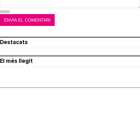
0/500
Destacats
El més llegit
Avís legal
Política de privacitat
Política de cookies
Qui som