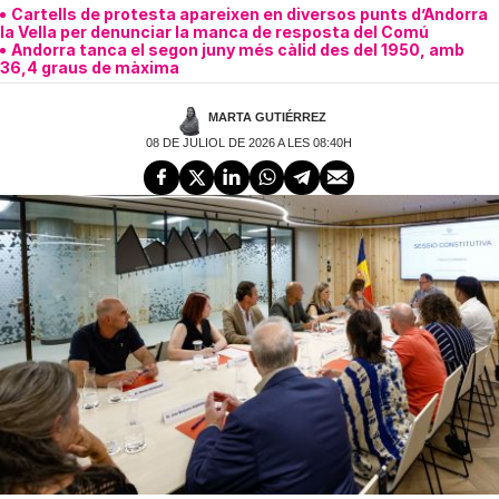
Cartells de protesta apareixen en diversos punts d’Andorra
la Vella per denunciar la manca de resposta del Comú
Andorra tanca el segon juny més càlid des del 1950, amb
36,4 graus de màxima
MARTA GUTIÉRREZ
08 DE JULIOL DE 2026 A LES 08:40H