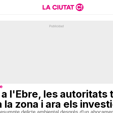
re
a l'Ebre, les autoritats
 la zona i ara els inves
presumpte delicte ambiental després d’un abocament