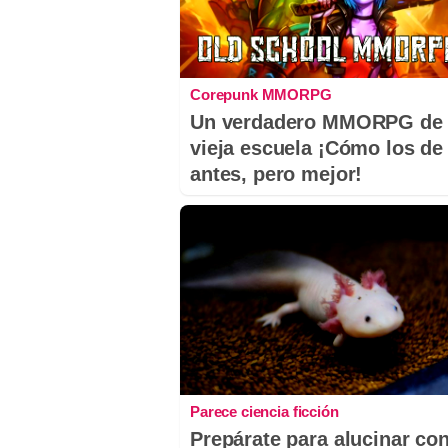
Corepunk MMORPG
Un verdadero MMORPG de 
vieja escuela ¡Cómo los de
antes, pero mejor!
Parece ciencia ficción
Prepárate para alucinar co