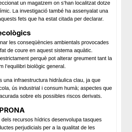
peccionat un magatzem on s’han localitzat dotze
mic. La investigació també ha assenyalat una
uests fets que ha estat citada per declarar.
ecològics
rminar les conseqüències ambientals provocades
fat de coure en aquest sistema aquàtic.
strictament perquè pot alterar greument tant la
 l’equilibri biològic general.
 una infraestructura hidràulica clau, ja que
cola, ús industrial i consum humà; aspectes que
acurada sobre els possibles riscos derivats.
SEPRONA
ió dels recursos hídrics desenvolupa tasques
ctes perjudicials per a la qualitat de les