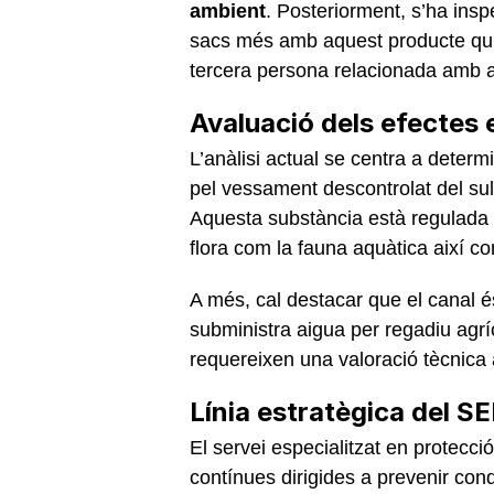
ambient
. Posteriorment, s’ha ins
sacs més amb aquest producte quí
tercera persona relacionada amb aq
Avaluació dels efectes 
L’anàlisi actual se centra a dete
pel vessament descontrolat del sul
Aquesta substància està regulada e
flora com la fauna aquàtica així com
A més, cal destacar que el canal és
subministra aigua per regadiu agrí
requereixen una valoració tècnica 
Línia estratègica del 
El servei especialitzat en protecc
contínues dirigides a prevenir condu