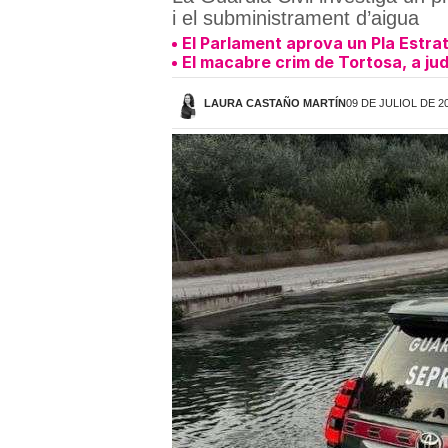
i el subministrament d’aigua
El Parlament aprova un Pla Estrat
El macabre crim de Tortosa, a judi
LAURA CASTAÑO MARTÍN
09 DE JULIOL DE 20