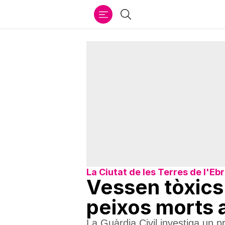
Ir
Cercar
al
contenido
La Ciutat de les Terres de l'Eb
Vessen tòxics 
peixos morts a
La Guàrdia Civil investiga un 