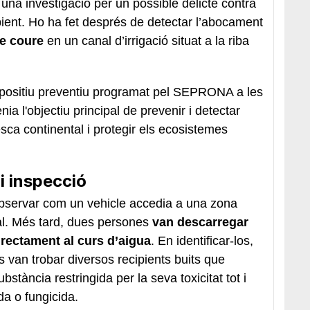
na investigació per un possible delicte contra
bient. Ho ha fet després de detectar l’abocament
de coure
en un canal d’irrigació situat a la riba
dispositiu preventiu programat pel SEPRONA a les
ia l'objectiu principal de prevenir i detectar
sca continental i protegir els ecosistemes
i inspecció
 observar com un vehicle accedia a una zona
l. Més tard, dues persones
van descarregar
rectament al curs d’aigua
. En identificar-los,
s van trobar diversos recipients buits que
bstància restringida per la seva toxicitat tot i
a o fungicida.