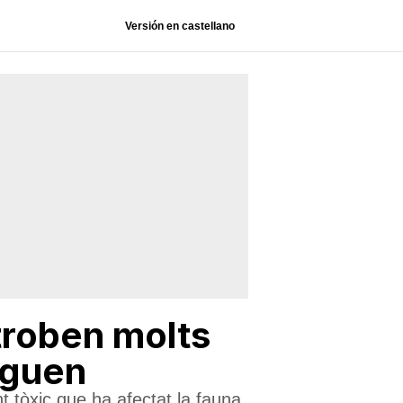
Versión en castellano
 troben molts
tiguen
 tòxic que ha afectat la fauna