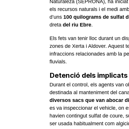
Naturaleza (SEPRONA), ha iniciat u
els recursos naturals i el medi am
d’uns
100 quilograms de sulfat 
dreta
del riu Ebre
.
Els fets van tenir lloc durant un 
zones de Xerta i Aldover. Aquest ten
infraccions relacionades amb la pe
fluvials.
Detenció dels implicats 
Durant el control, els agents van
destinada al manteniment del cana
diversos sacs que van abocar di
es va inspeccionar el vehicle, on e
havien contingut sulfat de coure, su
ser usada habitualment com algicid