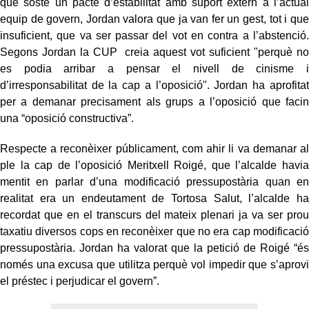
que sosté un pacte d’estabilitat amb suport extern a l’actual
equip de govern, Jordan valora que ja van fer un gest, tot i que
insuficient, que va ser passar del vot en contra a l’abstenció.
Segons Jordan la CUP creia aquest vot suficient "perquè no
es podia arribar a pensar el nivell de cinisme i
d’irresponsabilitat de la cap a l’oposició". Jordan ha aprofitat
per a demanar precisament als grups a l’oposició que facin
una “oposició constructiva”.
Respecte a reconèixer públicament, com ahir li va demanar al
ple la cap de l’oposició Meritxell Roigé, que l’alcalde havia
mentit en parlar d’una modificació pressupostària quan en
realitat era un endeutament de Tortosa Salut, l’alcalde ha
recordat que en el transcurs del mateix plenari ja va ser prou
taxatiu diversos cops en reconèixer que no era cap modificació
pressupostària. Jordan ha valorat que la petició de Roigé “és
només una excusa que utilitza perquè vol impedir que s’aprovi
el préstec i perjudicar el govern”.