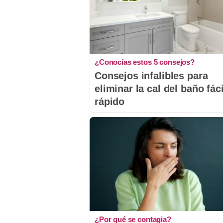
¿Conocías estos 5 consejos?
Consejos infalibles para
eliminar la cal del baño fáci
rápido
¿Por qué se contagia?