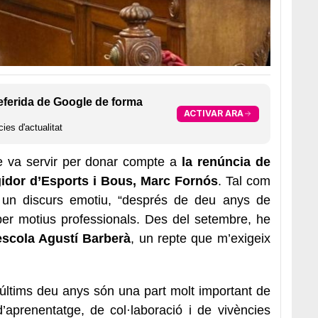
eferida de Google de forma
ACTIVAR ARA
ies d'actualitat
e va servir per donar compte a
la renúncia de
egidor d’Esports i Bous, Marc Fornós
. Tal com
 un discurs emotiu, “després de deu anys de
 per motius professionals. Des del setembre, he
t escola Agustí Barberà
, un repte que m’exigeix
s últims deu anys són una part molt important de
’aprenentatge, de col·laboració i de vivències