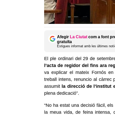
Afegir
La Ciutat
com a font pr
gratuïta
Estigues informat amb les últimes notíc
El ple ordinari del 29 de setembr
l’acta de regidor del fins ara r
va explicar el mateix Fornós en
treball intens, renuncio al càrrec
assumit
la direcció de l’institu
plena dedicació”.
“No ha estat una decisió fàcil, el
la meua vida, de feina intensa, d