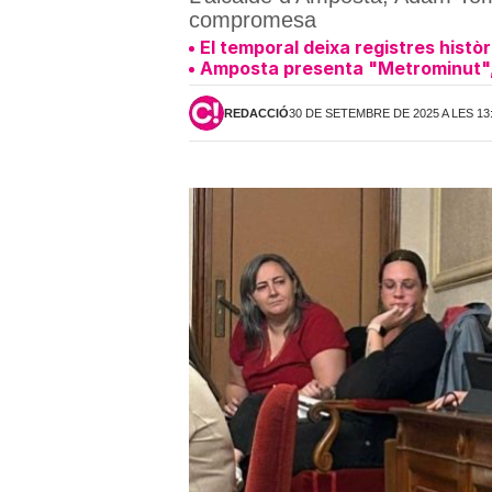
compromesa
El temporal deixa registres hist
Amposta presenta "Metrominut", 
REDACCIÓ
30 DE SETEMBRE DE 2025 A LES 13