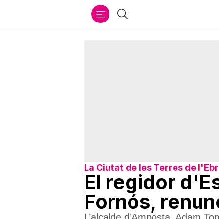
Ir
Cercar
al
contenido
La Ciutat de les Terres de l'Eb
El regidor d'
Fornós, renunc
L’alcalde d’Amposta, Adam Tomà