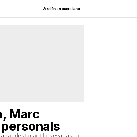
Versión en castellano
a, Marc
s personals
cada, destacant la seva tasca