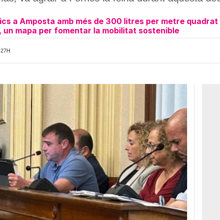
òrics a Amposta amb més de 300 litres per metre quadrat
un mapa per fomentar la mobilitat sostenible
:27H