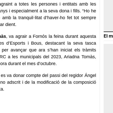
agraint a totes les persones i entitats amb les
nys i especialment a la seva dona i fills. “Ho he
 amb la tranquil·litat d’haver-ho fet tot sempre
r dient.
El m
màs
, va agrair a Fornós la feina durant aquesta
s d’Esports i Bous, destacant la seva tasca
per avançar que ara s’han iniciat els tràmits
’ERC a les municipals del 2023, Ariadna Tomàs,
dora durant el mes d’octubre.
es va donar compte del passi del regidor Ángel
no adscrit i de la modificació de la composició
a.