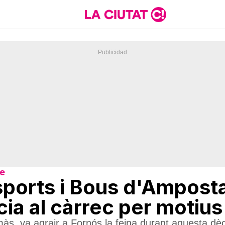
re
Esports i Bous d'Ampost
ia al càrrec per motiu
s, va agrair a Fornós la feina durant aquesta dè