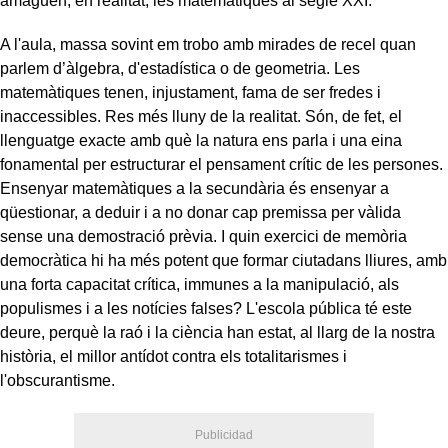
amaguen, en realitat, les matemàtiques al segle XXI.
A l'aula, massa sovint em trobo amb mirades de recel quan
parlem d’àlgebra, d'estadística o de geometria. Les
matemàtiques tenen, injustament, fama de ser fredes i
inaccessibles. Res més lluny de la realitat. Són, de fet, el
llenguatge exacte amb què la natura ens parla i una eina
fonamental per estructurar el pensament crític de les persones.
Ensenyar matemàtiques a la secundària és ensenyar a
qüestionar, a deduir i a no donar cap premissa per vàlida
sense una demostració prèvia. I quin exercici de memòria
democràtica hi ha més potent que formar ciutadans lliures, amb
una forta capacitat crítica, immunes a la manipulació, als
populismes i a les notícies falses? L'escola pública té este
deure, perquè la raó i la ciència han estat, al llarg de la nostra
història, el millor antídot contra els totalitarismes i
l'obscurantisme.