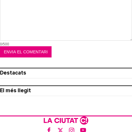
0/500
Destacats
El més llegit