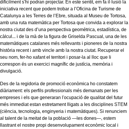
difícilment s'hi podran projectar. En este sentit, em fa il·lusió la
iniciativa recent que podem trobar a l’Oficina de Turisme de
Catalunya a les Terres de l’Ebre, situada al Museu de Tortosa,
amb una ruta matemàtica per Tortosa que convida a explorar la
nostra ciutat des d’una perspectiva geomètrica, estadística, de
càlcul... i de la mà de la figura de Griselda Pascual, una de les
matemàtiques catalanes més rellevants i pioneres de la nostra
història recent i amb vincle amb la nostra ciutat. Recuperar el
seu nom, fer-ho xafant el territori i posar-la al lloc que li
correspon és un exercici magnífic de justícia, memòria i
divulgació.
Des de la regidoria de promoció econòmica ho constatem
diàriament: els perfils professionals més demanats per les
empreses i els que generaran l'ocupació de qualitat del futur
més immediat estan estretament lligats a les disciplines STEM
(ciència, tecnologia, enginyeria i matemàtiques). Si renunciem
al talent de la meitat de la població —les dones—, estem
llastrant el nostre propi desenvolupament econòmic local i