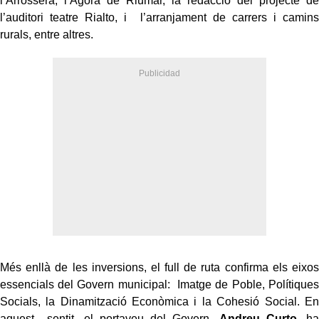
l’Arrossera, l’Àgora de Riumar, la redacció del projecte de
l’auditori teatre Rialto, i l’arranjament de carrers i camins
rurals, entre altres.
Més enllà de les inversions, el full de ruta confirma els eixos
essencials del Govern municipal: Imatge de Poble, Polítiques
Socials, la Dinamització Econòmica i la Cohesió Social. En
aquest sentit, el portaveu del Govern,
Andreu Curto
, ha