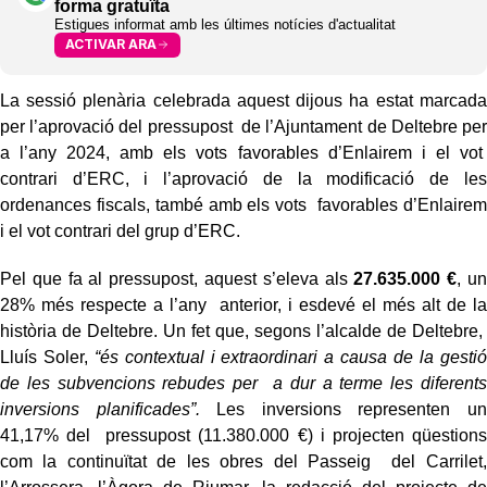
forma gratuïta
Estigues informat amb les últimes notícies d'actualitat
ACTIVAR ARA
La sessió plenària celebrada aquest dijous ha estat marcada
per l’aprovació del pressupost de l’Ajuntament de Deltebre per
a l’any 2024, amb els vots favorables d’Enlairem i el vot
contrari d’ERC, i l’aprovació de la modificació de les
ordenances fiscals, també amb els vots favorables d’Enlairem
i el vot contrari del grup d’ERC.
Pel que fa al pressupost, aquest s’eleva als
27.635.000 €
, un
28% més respecte a l’any anterior, i esdevé el més alt de la
història de Deltebre. Un fet que, segons l’alcalde de Deltebre,
Lluís Soler,
“és contextual i extraordinari a causa de la gestió
de les subvencions rebudes per a dur a terme les diferents
inversions planificades”.
Les inversions representen un
41,17% del pressupost (11.380.000 €) i projecten qüestions
com la continuïtat de les obres del Passeig del Carrilet,