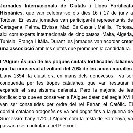
Jornades Internacionals de Ciutats i Llocs Fortificats
Hispànics
, que van celebrar-se els dies 16 i 17 de juny a
Tortosa. En estes jornades van participar-hi representants de
Cartagena, Palma, Eivissa, Maó, Es Castell, Melilla i Tortosa,
així com experts internacionals de cinc països: Malta, Algèria,
Tunísia, França i Itàlia. Durant les jornades van acordar
crear
una associació
amb les ciutats que promouen la candidatura.
L'Alguer és una de les poques ciutats fortificades italianes
que ha conservat al voltant del 70% de les seues muralles
.
L’any 1354, la ciutat era en mans dels genovesos i va ser
conquerida per les tropes catalanes, que van restaurar i
expandir el seu sistema defensiu. Però la majoria de les
fortificacions que es conserven a l’Alguer daten del segle XVI i
van ser construïdes per ordre del rei Ferran el Catòlic. El
domini catalano-aragonès es va perllongar fins a la guerra de
Successió: l’any 1720, l’Alguer, com la resta de Sardenya, va
passar a ser controlada pel Piemont.