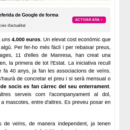
eferida de Google de forma
ACTIVAR ARA
ies d'actualitat
a uns
4.000 euros
. Un elevat cost econòmic que
lgú. Per fer-ho més fàcil i per rebaixar preus,
ages, 11 d'elles de Manresa, han creat una
, la primera de tot l'Estat. La iniciativa recull
e fa 40 anys, ja fan les associacions de veïns.
'haurà de concretar el preu i si serà mensual o
 de socis es fan càrrec del seu enterrament
.
altres serveis com l'acompanyament al dol,
 a mascotes, entre d'altres. Es preveu posar en
s de veïns, de manera independent, ja tenen