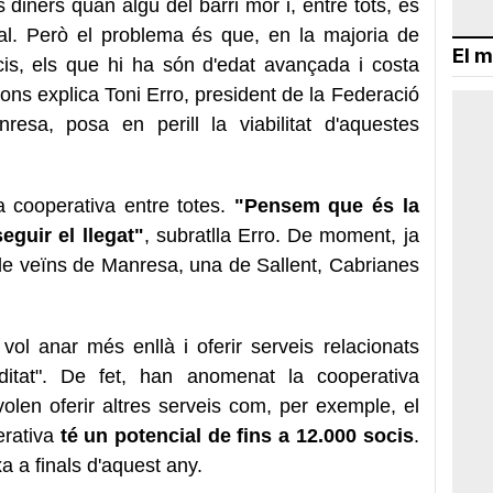
diners quan algú del barri mor i, entre tots, es
ral. Però el problema és que, en la majoria de
El m
is, els que hi ha són d'edat avançada i costa
gons explica Toni Erro, president de la Federació
esa, posa en perill la viabilitat d'aquestes
a cooperativa entre totes.
"Pensem que és la
eguir el llegat"
, subratlla Erro. De moment, ja
de veïns de Manresa, una de Sallent, Cabrianes
vol anar més enllà i oferir serveis relacionats
tat". De fet, han anomenat la cooperativa
len oferir altres serveis com, per exemple, el
erativa
té un potencial de fins a 12.000 socis
.
a a finals d'aquest any.