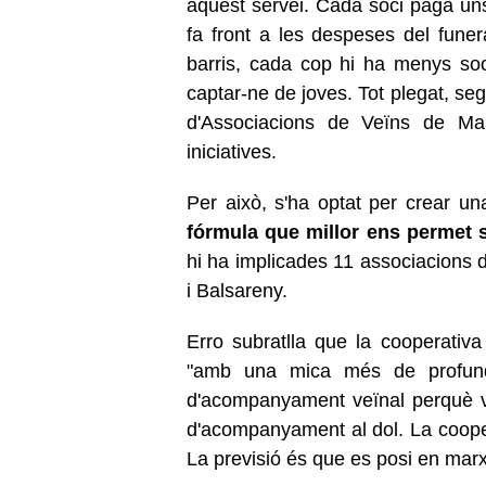
aquest servei. Cada soci paga uns 
fa front a les despeses del fune
barris, cada cop hi ha menys soc
captar-ne de joves. Tot plegat, se
d'Associacions de Veïns de Manr
iniciatives.
Per això, s'ha optat per crear un
fórmula que millor ens permet s
hi ha implicades 11 associacions 
i Balsareny.
Erro subratlla que la cooperativa 
"amb una mica més de profundi
d'acompanyament veïnal perquè vo
d'acompanyament al dol. La coop
La previsió és que es posi en marx