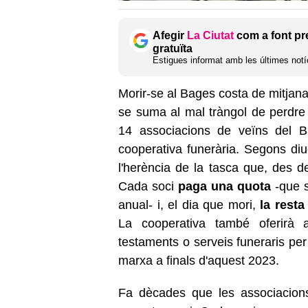
Afegir
La Ciutat
com a font pr
gratuïta
Estigues informat amb les últimes notíc
Morir-se al Bages costa de mitjan
se suma al mal tràngol de perdre a
14 associacions de veïns del B
cooperativa funerària. Segons diuen
l'herència de la tasca que, des d
Cada soci
paga una quota
-que s
anual- i, el dia que mori,
la resta
La cooperativa també oferirà 
testaments o serveis funeraris per
marxa a finals d'aquest 2023.
Fa dècades que les associacion