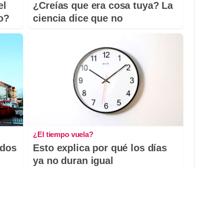
el
¿Creías que era cosa tuya? La
io?
ciencia dice que no
¿El tiempo vuela?
odos
Esto explica por qué los días
ya no duran igual