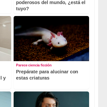
poderosos del mundo, ¿está el
tuyo?
Parece ciencia ficción
Prepárate para alucinar con
l y
estas criaturas