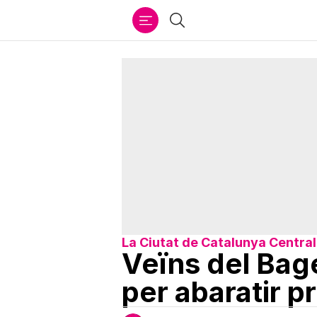
Ir
Cercar
al
contenido
La Ciutat de Catalunya Central
Veïns del Bag
per abaratir p