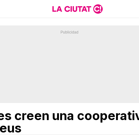
es creen una cooperativ
reus