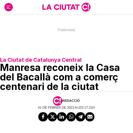
Ir
al
contenido
La Ciutat de Catalunya Central
Manresa reconeix la Casa
del Bacallà com a comerç
centenari de la ciutat
REDACCIÓ
01 DE FEBRER DE 2023 A LES 17:21H