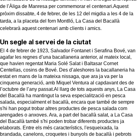
de l’Àliga de Manresa per commemorar el centenari.Aquest
pròxim dissabte, 4 de febrer, de les 12 del migdia a les 4 de la
tarda, a la placeta del forn Montlló, La Casa del Bacallà
celebrarà aquest centenari amb clients i amics.
Un segle al servei de la ciutat
El 4 de febrer de 1923, Salvador Fontanet i Serafina Bové, van
agafar les regnes d’una bacallaneria anterior, al mateix local,
que havien regentat Maria Solé Salat i Baltasar Cornet
Centellas, cosins de Bové. Des d’aleshores la bacallaneria ha
estat en mans de la mateixa nissaga, que ara ja va per la
cinquena generació, amb Miquel Ventura al capdavant des de
l’octubre de l’any passat.Al llarg de tots aquests anys, La Casa
del Bacallà ha mantingut la seva especialització en pesca
salada, especialment el bacallà, encara que també de sempre
s'hi han pogut trobar altres productes de pesca salada com
arengades o anxoves. Ara, a part del bacallà salat, a La Casa
del Bacallà també s'hi poden trobar diferents productes ja
elaborats. Entre els més característics, l'esqueixada, la
brandada, canelons, croquetes i bunyols de bacallà i pebrots