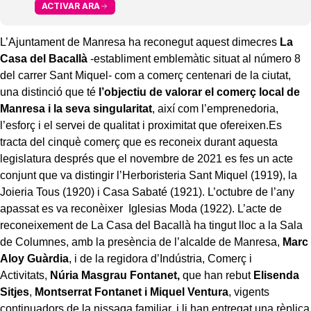
ACTIVAR ARA
L’Ajuntament de Manresa ha reconegut aquest dimecres
La
Casa del Bacallà
-establiment emblemàtic situat al número 8
del carrer Sant Miquel- com a comerç centenari de la ciutat,
una distinció que té
l’objectiu de valorar el comerç local de
Manresa i la seva singularitat
, així com l’emprenedoria,
l’esforç i el servei de qualitat i proximitat que ofereixen.Es
tracta del cinquè comerç que es reconeix durant aquesta
legislatura després que el novembre de 2021 es fes un acte
conjunt que va distingir l’Herboristeria Sant Miquel (1919), la
Joieria Tous (1920) i Casa Sabaté (1921). L’octubre de l’any
apassat es va reconèixer Iglesias Moda (1922). L’acte de
reconeixement de La Casa del Bacallà ha tingut lloc a la Sala
de Columnes, amb la presència de l’alcalde de Manresa,
Marc
Aloy Guàrdia
, i de la regidora d’Indústria, Comerç i
Activitats,
Núria Masgrau Fontanet,
que han rebut
Elisenda
Sitjes
,
Montserrat Fontanet i Miquel Ventura
, vigents
continuadors de la nissaga familiar, i li han entregat una rèplica