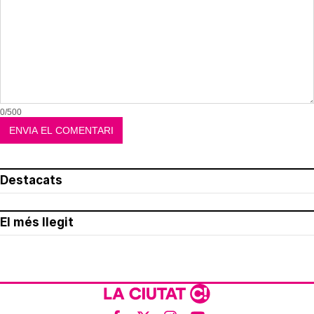
0/500
Destacats
El més llegit