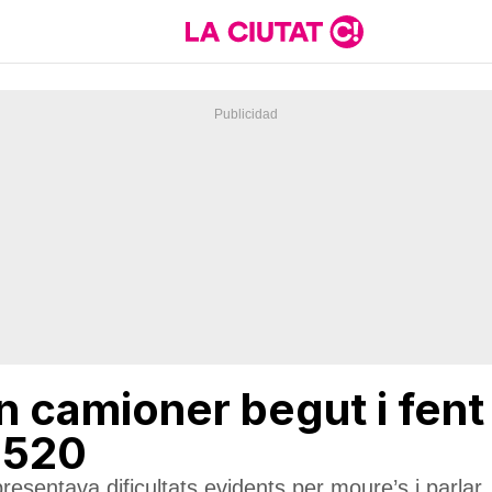
 camioner begut i fent
B-520
resentava dificultats evidents per moure’s i parlar, 