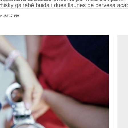
whisky gairebé buida i dues llaunes de cervesa ac
A LES 17:14H