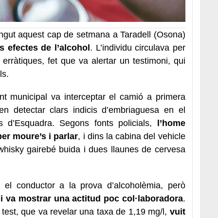
ngut aquest cap de setmana a Taradell (Osona)
 efectes de l’alcohol
. L’individu circulava per
erràtiques, fet que va alertar un testimoni, qui
ls.
lant municipal va interceptar el camió a primera
en detectar clars indicis d’embriaguesa en el
s d’Esquadra. Segons fonts policials,
l’home
per moure’s i parlar
, i dins la cabina del vehicle
whisky gairebé buida i dues llaunes de cervesa
e el conductor a la prova d’alcoholèmia, però
 i va mostrar una actitud poc col·laboradora
.
 test, que va revelar una taxa de 1,19 mg/l,
vuit