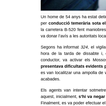
Un home de 54 anys ha estat deti
per
conducció temerària sota els
la carretera B-520 fent maniobres 
va donar l’avís a les autoritats loca
Segons ha informat
324
, el vigi
hora de la tarda de dissabte i, 
conductor, va activar els Mosso
presentava dificultats evidents 
es van localitzar una ampolla de 
acabades.
Els agents van intentar sotmetr
aquest, inicialment,
s’hi va negar
Finalment, es va poder efectuar el