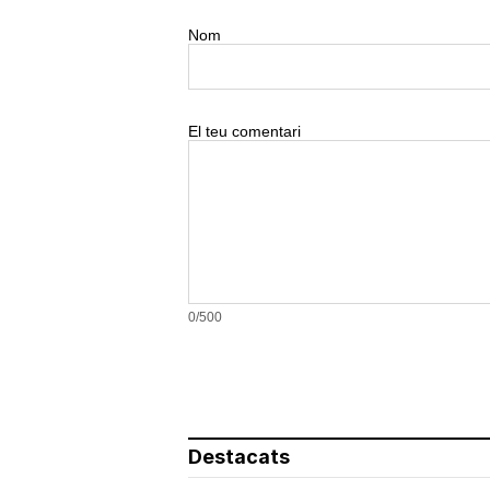
Nom
El teu comentari
0/500
Destacats