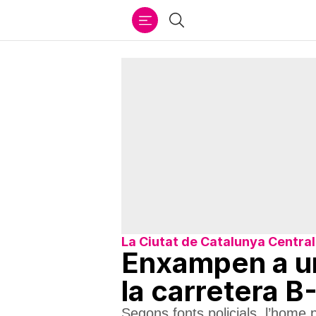
Ir
Cercar
al
contenido
La Ciutat de Catalunya Central
Enxampen a un
la carretera 
Segons fonts policials, l’home p