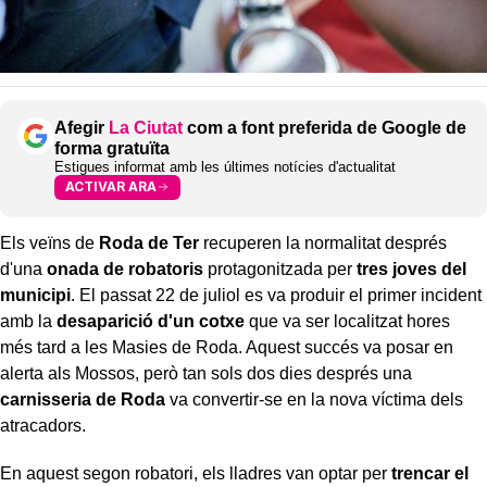
Afegir
La Ciutat
com a font preferida de Google de
forma gratuïta
Estigues informat amb les últimes notícies d'actualitat
ACTIVAR ARA
Els veïns de
Roda de Ter
recuperen la normalitat després
d'una
onada de robatoris
protagonitzada per
tres joves del
municipi
. El passat 22 de juliol es va produir el primer incident
amb la
desaparició d'un cotxe
que va ser localitzat hores
més tard a les Masies de Roda. Aquest succés va posar en
alerta als Mossos, però tan sols dos dies després una
carnisseria de Roda
va convertir-se en la nova víctima dels
atracadors.
En aquest segon robatori, els lladres van optar per
trencar el