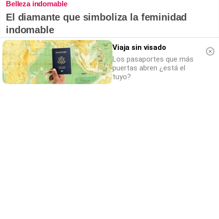
Belleza indomable
El diamante que simboliza la feminidad
indomable
Viaja sin visado
Los pasaportes que más
puertas abren ¿está el
tuyo?
El truco contra la cal
Di adiós a la cal del baño con estos
sencillos consejos