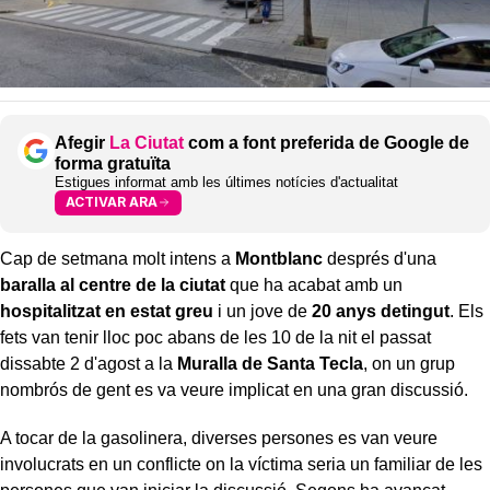
Afegir
La Ciutat
com a font preferida de Google de
forma gratuïta
Estigues informat amb les últimes notícies d'actualitat
ACTIVAR ARA
Cap de setmana molt intens a
Montblanc
després d'una
baralla al centre de la ciutat
que ha acabat amb un
hospitalitzat en estat greu
i un jove de
20 anys detingut
. Els
fets van tenir lloc poc abans de les 10 de la nit el passat
dissabte 2 d'agost a la
Muralla de Santa Tecla
, on un grup
nombrós de gent es va veure implicat en una gran discussió.
A tocar de la gasolinera, diverses persones es van veure
involucrats en un conflicte on la víctima seria un familiar de les