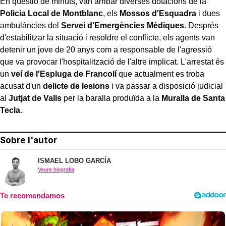
En qüestió de minuts, van arribar diverses dotacions de la
Policia Local de Montblanc
, els
Mossos d'Esquadra
i dues
ambulàncies del
Servei d'Emergències Mèdiques
. Després
d'estabilitzar la situació i resoldre el conflicte, els agents van
detenir un jove de 20 anys com a responsable de l'agressió
que va provocar l'hospitalització de l'altre implicat. L'arrestat és
un
veí de l'Espluga de Francolí
que actualment es troba
acusat d'un
delicte de lesions
i va passar a disposició judicial
al
Jutjat de Valls
per la baralla produïda a la
Muralla de Santa
Tecla
.
Sobre l'autor
ISMAEL LOBO GARCÍA
Veure biografia