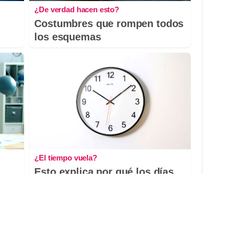
¿De verdad hacen esto?
Costumbres que rompen todos
los esquemas
¿El tiempo vuela?
Esto explica por qué los días
ya no duran igual