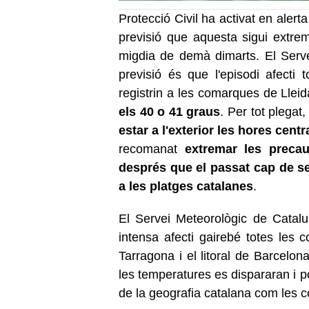
Protecció Civil ha activat en aler
previsió que aquesta sigui extrem
migdia de demà dimarts. El Serve
previsió és que l'episodi afecti t
registrin a les comarques de Lleid
els 40 o 41 graus
. Per tot plega
estar a l'exterior les hores centr
recomanat
extremar les preca
després que el passat cap de s
a les platges catalanes
.
El Servei Meteorològic de Catal
intensa afecti gairebé totes les 
Tarragona i el litoral de Barcelon
les temperatures es dispararan i p
de la geografia catalana com les c