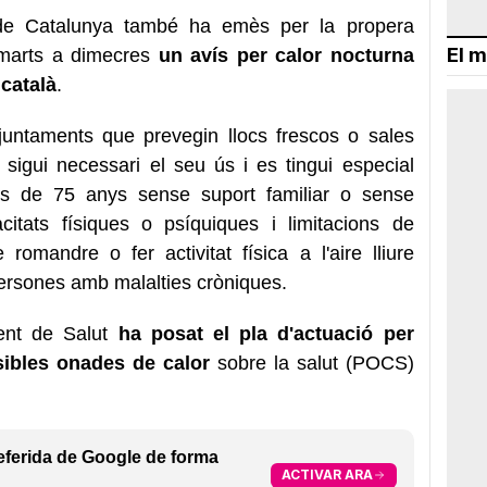
 de Catalunya també ha emès per la propera
El m
imarts a dimecres
un avís per calor nocturna
 català
.
juntaments que prevegin llocs frescos o sales
sigui necessari el seu ús i es tingui especial
rs de 75 anys sense suport familiar o sense
itats físiques o psíquiques i limitacions de
romandre o fer activitat física a l'aire lliure
i persones amb malalties cròniques.
ent de Salut
ha posat el pla d'actuació per
sibles onades de calor
sobre la salut (POCS)
eferida de Google de forma
ACTIVAR ARA