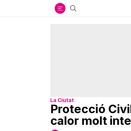
Ir
Cercar
al
contenido
La Ciutat
Protecció Civi
calor molt int