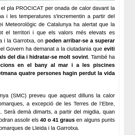
ta el pla PROCICAT per onada de calor davant la
a i les temperatures s'incrementin a partir del
i Meteorològic de Catalunya ha alertat que la
ot el territori i que els valors més elevats es
a i la Garrotxa, on
poden arribar-se a superar
t, el Govern ha demanat a la ciutadania que
eviti
als del dia i hidratar-se molt sovint
. També ha
ucions en el bany al mar i a les piscines
etmana quatre persones hagin perdut la vida
unya (SMC) preveu que aquest dilluns la calor
comarques, a excepció de les Terres de l’Ebre,
a. Serà demà dimarts, a partir del migdia, quan
odran assolir els
40 o 41 graus
en alguns punts
omarques de Lleida i la Garrotxa.