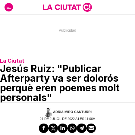
Ir
al
contenido
La Ciutat
Jesús Ruiz: "Publicar
Afterparty va ser dolorós
perquè eren poemes molt
personals"
ADRIÀ MIRÓ CANTURRI
21 DE JULIOL DE 2022 A LES 11:06H