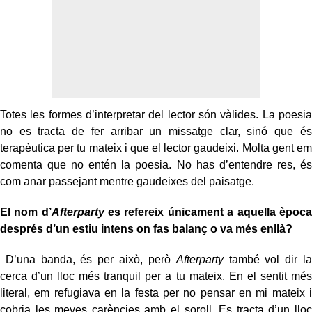
Totes les formes d’interpretar del lector són vàlides. La poesia
no es tracta de fer arribar un missatge clar, sinó que és
terapèutica per tu mateix i que el lector gaudeixi. Molta gent em
comenta que no entén la poesia. No has d’entendre res, és
com anar passejant mentre gaudeixes del paisatge.
El nom d’
Afterparty
es refereix únicament a aquella època
després d’un estiu intens on fas balanç o va més enllà?
D’una banda, és per això, però
Afterparty
també vol dir la
cerca d’un lloc més tranquil per a tu mateix. En el sentit més
literal, em refugiava en la festa per no pensar en mi mateix i
cobria les meves carències amb el soroll. Es tracta d’un lloc