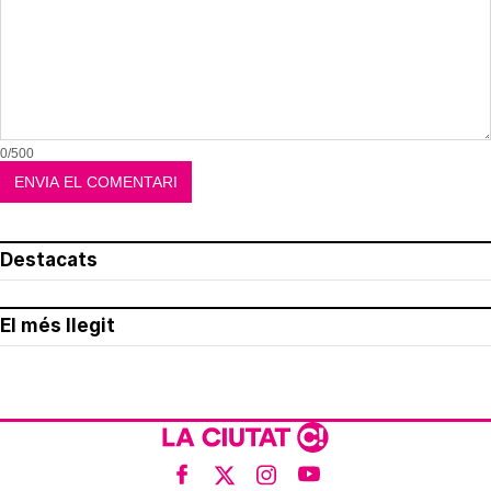
0/500
Destacats
El més llegit