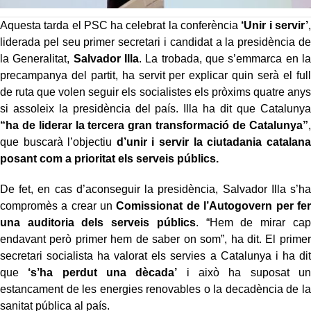
Aquesta tarda el PSC ha celebrat la conferència
‘Unir i servir’
,
liderada pel seu primer secretari i candidat a la presidència de
la Generalitat,
Salvador Illa
. La trobada, que s’emmarca en la
precampanya del partit, ha servit per explicar quin serà el full
de ruta que volen seguir els socialistes els pròxims quatre anys
si assoleix la presidència del país. Illa ha dit que Catalunya
“ha de liderar la tercera gran transformació de Catalunya”
,
que buscarà l’objectiu
d’unir i servir la ciutadania catalana
posant com a prioritat els serveis públics.
De fet, en cas d’aconseguir la presidència, Salvador Illa s’ha
compromès a crear un
Comissionat de l’Autogovern per fer
una auditoria dels serveis públics
. “Hem de mirar cap
endavant però primer hem de saber on som”, ha dit. El primer
secretari socialista ha valorat els servies a Catalunya i ha dit
que
‘s’ha perdut una dècada’
i això ha suposat un
estancament de les energies renovables o la decadència de la
sanitat pública al país.