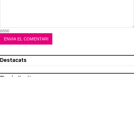
0/500
Destacats
El més llegit
Avís legal