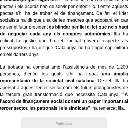
pactes i els acords han de servir per enfortir-lo. I entre aquests
pactes s'hi ha de trobar el de finançament. De fet, el líder
socialista ha dit que una de les mesures que adoptarà en cas
de ser el futur president
és blindar per llei el fet que no s'hagi
de negociar cada any els comptes autonòmics.
Illa ha
criticat la gestió que ha fet l'actual govern respecte als
pressupostos i ha dit que 'Catalunya no ha tingut cap millora
en els darrers anys'.
La trobada ha comptat amb l’assistència de més de 1.200
persones, d’entre les quals s’hi ha trobat
una àmplia
representació de la societat civil catalana
. De fet, Illa ha
apel·lat a aquest tercer sector com els futurs protagonistes de
la tercera gran transformació que necessita Catalunya.
"A
l'acord de finançament social donaré un paper important al
tercer sector, les patronals i els sindicats"
, ha remarcat Illa.