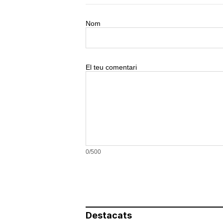
Nom
El teu comentari
0/500
Destacats