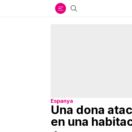
Ir
Cercar
al
contenido
Espanya
Una dona ataca
en una habita