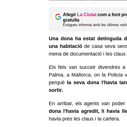
Afegir
La Ciutat
com a font pr
gratuïta
Estigues informat amb les últimes notíc
Una dona ha estat detinguda de
una habitació
de casa seva sense 
mena de documentació i les claus 
Els fets van succeir divendres a
Palma, a Mallorca, on la Policia
perquè
la seva dona l'havia ta
sortir.
En arribar, els agents van poder
dona l'havia agredit, li havia l
havia pres les claus i la cartera.