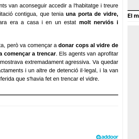
s van aconseguir accedir a l'habitatge i treure
itació contigua, que tenia
una porta de vidre,
El m
ara era a casa i en un estat
molt nerviós i
rta, però va començar a
donar cops al vidre de
va començar a trencar
. Els agents van aprofitar
es mostrava extremadament agressiva. Va quedar
taments i un altre de detenció il·legal, i la van
ferida que s'havia fet en trencar el vidre.