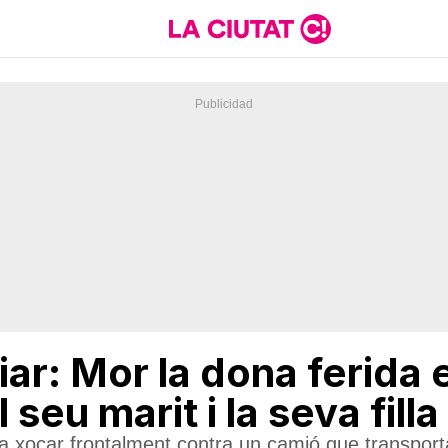
iar: Mor la dona ferida
 seu marit i la seva filla
 va xocar frontalment contra un camió que transpor