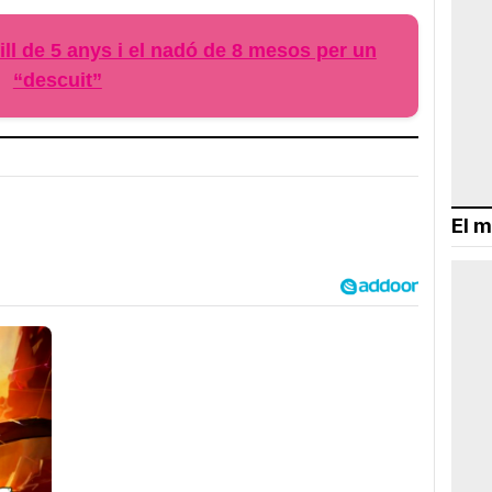
ill de 5 anys i el nadó de 8 mesos per un
“descuit”
El m