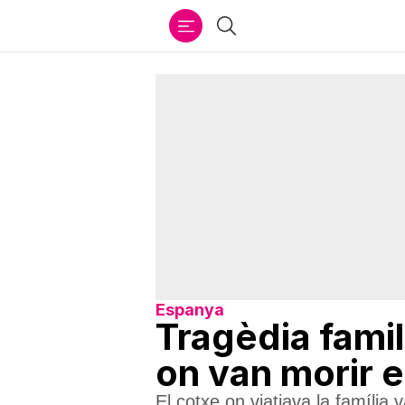
Ir
Cercar
al
contenido
Espanya
Tragèdia famil
on van morir el
El cotxe on viatjava la família