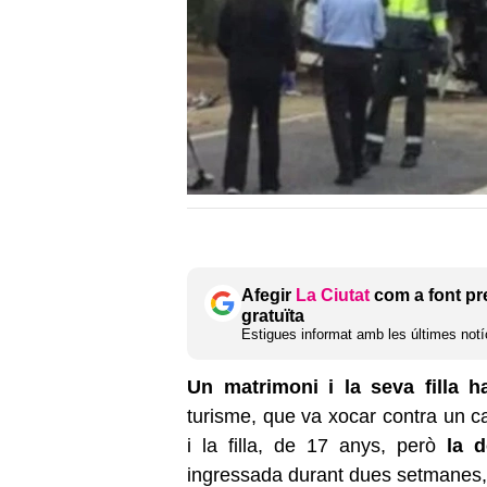
Afegir
La Ciutat
com a font pr
gratuïta
Estigues informat amb les últimes notíc
Un matrimoni i la seva filla 
turisme, que va xocar contra un ca
i la filla, de 17 anys, però
la 
ingressada durant dues setmanes,