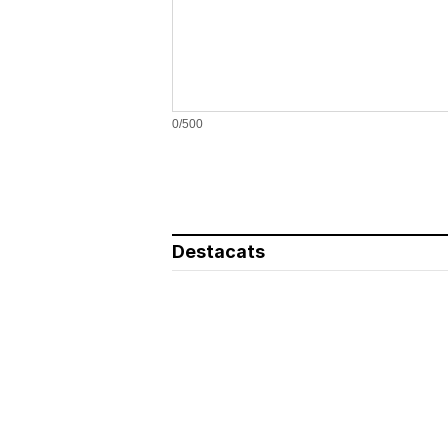
0/500
Destacats