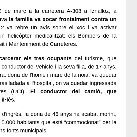
2 de març a la carretera A-308 a Iznalloz, a
java
la família va xocar frontalment contra un
12 va rebre un avís sobre el xoc i va activar
un helicòpter medicalitzat; els Bombers de la
nsit i Manteniment de Carreteres.
carcerar els tres ocupants
del turisme, que
conductor del vehicle i la seva filla, de 17 anys,
ra, dona de l'home i mare de la noia, va quedar
traslladada a l'hospital, on va quedar ingressada
ives (UCI).
El conductor del camió, que
il·lès.
d'ingrés, la dona de 46 anys ha acabat morint,
e 5.000 habitants que està “commocionat” per la
ns fonts municipals.