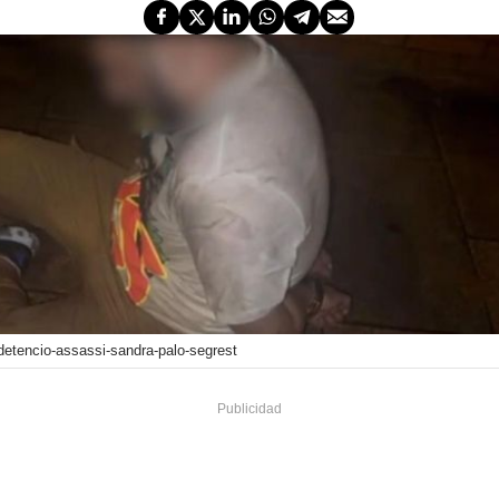
detencio-assassi-sandra-palo-segrest