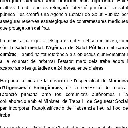
corrupció sanitària amb controls més rigorosos
. Entre
d'altres, ha dit que es reforçarà l'atenció primària i la salut
pública i es crearà una Agència Estatal de Salut Pública per
assegurar reserves estratègiques de contramesures mèdiques
que protegeixen del frau.
La ministra ha explicat els grans reptes del seu ministeri, com
són
la salut mental, l'Agència de Salut Pública i el canvi
climàtic
. També ha fet referència als objectius d'universalitat i
a la voluntat de reformar l'estatut marc dels treballadors i
acabar amb les guàrdies de 24 hores, entre d'altres.
Ha parlat a més de la creació de l'especialitat de
Medicina
d'Urgències i Emergències
, de la necessitat de reforçar
l'atenció primària amb les comunitats autònomes i la
col·laboració amb el Ministeri de Treball i de Seguretat Social
per incorporar l'autojustificació de l'absència lleu al lloc de
treball.
La ministra ha afirmat que s'ha d'adaptar la sanitat als
reptes