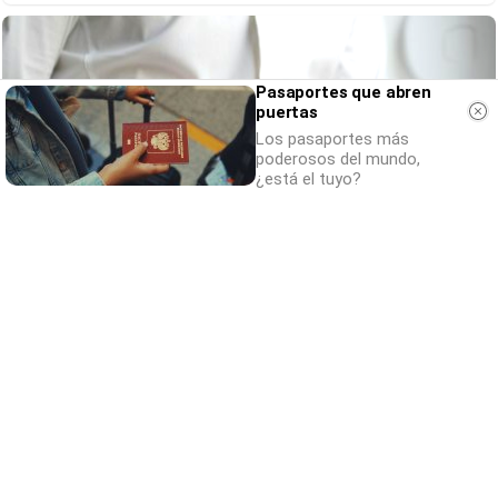
Pasaportes que abren
puertas
Los pasaportes más
poderosos del mundo,
¿está el tuyo?
No creerás estas apps
¿Sabías que estas apps existen y son súper
útiles?