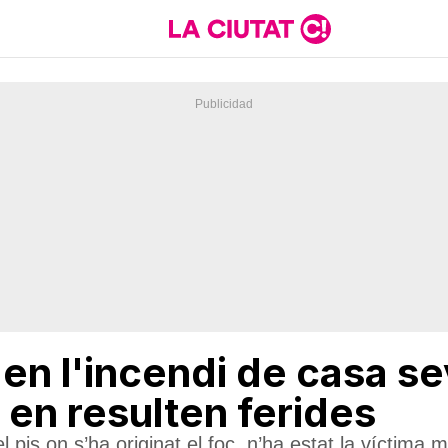
n l'incendi de casa sev
en resulten ferides
pis on s’ha originat el foc, n’ha estat la víctima m