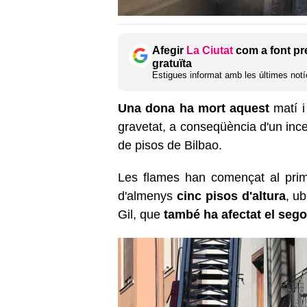
Afegir
La Ciutat
com a font pr
gratuïta
Estigues informat amb les últimes notíc
Una dona ha mort aquest
matí i
gravetat, a conseqüència d'un ince
de pisos de Bilbao.
Les flames han començat al prime
d'almenys
cinc pisos d'altura
, u
Gil, que
també ha afectat el sego