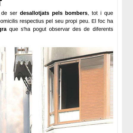
T
t de ser
desallotjats pels bombers
, tot i que
micilis respectius pel seu propi peu. El foc ha
gra
que s'ha pogut observar des de diferents