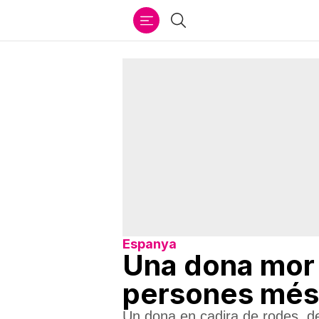
Ir
Cercar
al
contenido
Espanya
Una dona mor e
persones més 
Un dona en cadira de rodes, del 