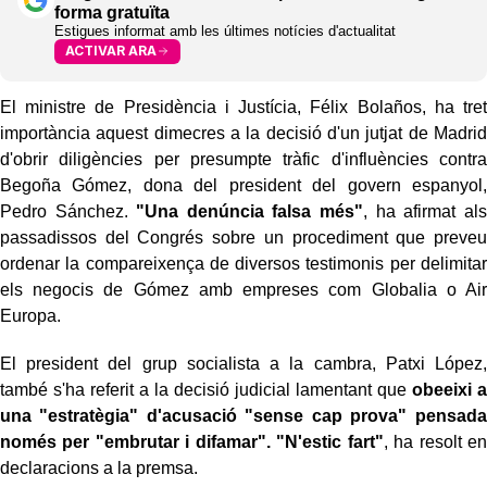
forma gratuïta
Estigues informat amb les últimes notícies d'actualitat
ACTIVAR ARA
El ministre de Presidència i Justícia, Félix Bolaños, ha tret
importància aquest dimecres a la decisió d'un jutjat de Madrid
d'obrir diligències per presumpte tràfic d'influències contra
Begoña Gómez, dona del president del govern espanyol,
Pedro Sánchez.
"Una denúncia falsa més"
, ha afirmat als
passadissos del Congrés sobre un procediment que preveu
ordenar la compareixença de diversos testimonis per delimitar
els negocis de Gómez amb empreses com Globalia o Air
Europa.
El president del grup socialista a la cambra, Patxi López,
també s'ha referit a la decisió judicial lamentant que
obeeixi a
una "estratègia" d'acusació "sense cap prova" pensada
només per "embrutar i difamar". "N'estic fart"
, ha resolt en
declaracions a la premsa.