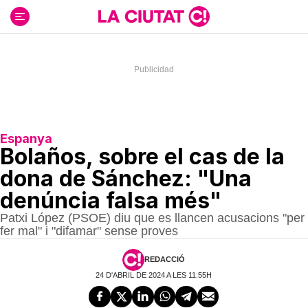
Ir
al
contenido
Espanya
Bolaños, sobre el cas de la
dona de Sánchez: "Una
denúncia falsa més"
Patxi López (PSOE) diu que es llancen acusacions "per
fer mal" i "difamar" sense proves
REDACCIÓ
24 D'ABRIL DE 2024 A LES 11:55H