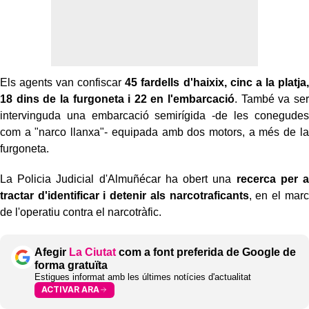
Els agents van confiscar
45 fardells d'haixix, cinc a la platja,
18 dins de la furgoneta i 22 en l'embarcació
. També va ser
intervinguda una embarcació semirígida -de les conegudes
com a "narco llanxa"- equipada amb dos motors, a més de la
furgoneta.
La Policia Judicial d'Almuñécar ha obert una
recerca per a
tractar d'identificar i detenir als narcotraficants
, en el marc
de l'operatiu contra el narcotràfic.
Afegir
La Ciutat
com a font preferida de Google de
forma gratuïta
Estigues informat amb les últimes notícies d'actualitat
ACTIVAR ARA