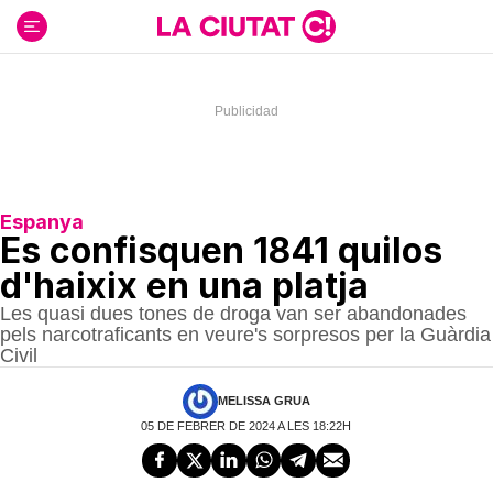
Ir
al
contenido
Espanya
Es confisquen 1841 quilos
d'haixix en una platja
Les quasi dues tones de droga van ser abandonades
pels narcotraficants en veure's sorpresos per la Guàrdia
Civil
MELISSA GRUA
05 DE FEBRER DE 2024 A LES 18:22H