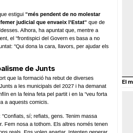
que estigui
"més pendent de no molestar
femer judicial que envaeix l’Estat"
que de
aldesses. Alhora, ha apuntat que, mentre a
nt, el "frontispici del Govern es basa a no
ntat: "Qui dona la cara, llavors, per ajudar els
palisme de Junts
uport que la formació ha rebut de diverses
El m
unts a les municipals del 2027 i ha demanat
iïn en la feina feta pel partit i en la "veu forta
ra a aquests comicis.
 "Confiats, sí; refiats, gens. Tenim massa
r. Fem nosa a tothom. Els altres només tenen
ons reals. Ens volen apartar. Intenten generar