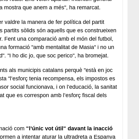
la mostra que anem a més", ha remarcat.
er valdre la manera de fer política del partit
s partits sòlids són aquells que es construeixen
r. Fent una comparació amb el món del futbol,
una formació "amb mentalitat de Masia" i no un
". "I ho dic jo, que soc perico", ha bromejat.
unts als municipis catalans perquè "està en joc
ista "l’esforç tenia recompensa, els impostos es
sor social funcionava, i on l’educació, la sanitat
itat que es correspon amb l’esforç fiscal dels
ormació com
"l’únic vot útil" davant la inacció
formen a intentar aturar la ultradreta a Espanya