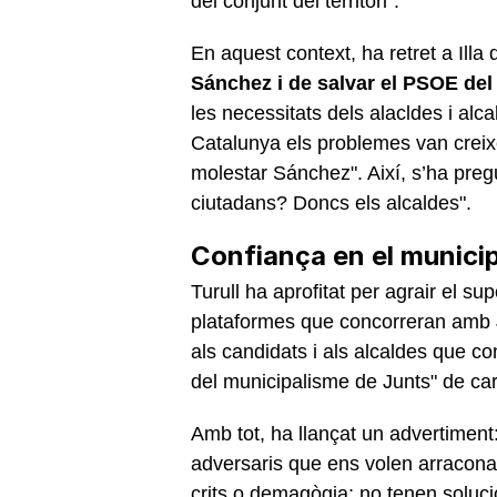
del conjunt del territori".
En aquest context, ha retret a Illa 
Sánchez i de salvar el PSOE del 
les necessitats dels alacldes i alc
Catalunya els problemes van creixe
molestar Sánchez". Així, s’ha pregu
ciutadans? Doncs els alcaldes".
Confiança en el munici
Turull ha aprofitat per agrair el s
plataformes que concorreran amb J
als candidats i als alcaldes que conf
del municipalisme de Junts" de ca
Amb tot, ha llançat un advertiment:
adversaris que ens volen arracona
crits o demagògia; no tenen soluci