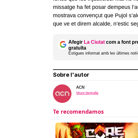
missatge ha fet posar dempeus l’au
mostrava convençut que Pujol s’al
que ve et direm alcalde, n’estic se
Afegir
La Ciutat
com a font pr
gratuïta
Estigues informat amb les últimes notíc
Sobre l'autor
ACN
Veure biografia