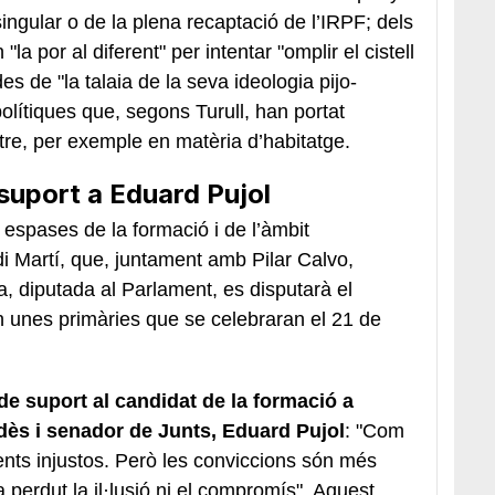
ingular o de la plena recaptació de l’IRPF; dels
"la por al diferent" per intentar "omplir el cistell
des de "la talaia de la seva ideologia pijo-
polítiques que, segons Turull, han portat
tre, per exemple en matèria d’habitatge.
 suport a Eduard Pujol
s espases de la formació i de l’àmbit
di Martí, que, juntament amb Pilar Calvo,
a, diputada al Parlament, es disputarà el
en unes primàries que se celebraran el 21 de
de suport al candidat de la formació a
edès i senador de Junts, Eduard Pujol
: "Com
nts injustos. Però les conviccions són més
a perdut la il·lusió ni el compromís". Aquest