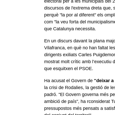
electoral per a les municipals del 
discursos de l'extrema dreta que, 
perquè "la por al diferent" els ompli
com "la veu forta del municipalisme"
que Catalunya necessita.
En un discurs davant la plana majo
Vilafranca, en què no han faltat les
dirigents exiliats Carles Puigdemon
mostrat molt crític amb l’executiu 
que esquitxen el PSOE.
Ha acusat el Govern de
"deixar a
la crisi de Rodalies, la gestió de l
padró. "El Govern governa més per
ambició de país", ha rconsiderat Tur
pressupostos més pensats a satisfe