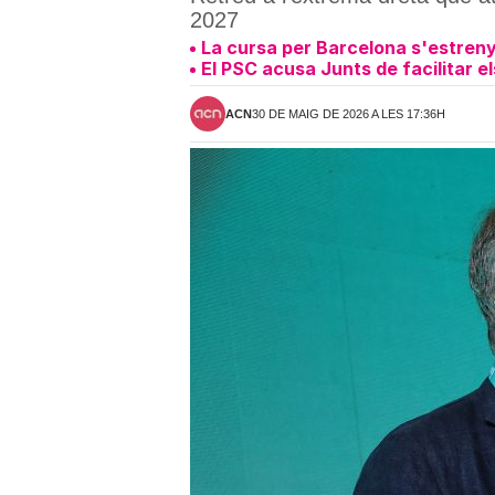
2027
La cursa per Barcelona s'estreny:
El PSC acusa Junts de facilitar e
ACN
30 DE MAIG DE 2026 A LES 17:36H