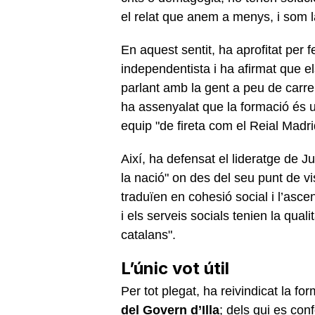
el relat que anem a menys, i som 
En aquest sentit, ha aprofitat per f
independentista i ha afirmat que el
parlant amb la gent a peu de carre
ha assenyalat que la formació és 
equip "de fireta com el Reial Madrid
Així, ha defensat el lideratge de J
la nació" on des del seu punt de v
traduïen en cohesió social i l’ascen
i els serveis socials tenien la qual
catalans".
L’únic vot útil
Per tot plegat, ha reivindicat la f
del Govern d’Illa
; dels qui es con