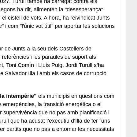
2027. Turull també ha carregat contra els
segons ha dit, alimenten la "desesperança"
 el cistell de vots. Alhora, ha reivindicat Junts
 i com "l'únic vot útil" per aportar les solucions
r de Junts a la seu dels Castellers de
 referències i les paraules de suport als
t, Toni Comín i Lluís Puig, Jordi Turull s’ha
de Salvador Illa i amb els casos de corrupció
 la intempèrie"
els municipis en qüestions com
es emergències, la transició energètica o el
 supervivència que no pas amb planificació i
ull que ha acusat l’executiu d’Illa de fer "uns
r partits que no pas a entomar les necessitats