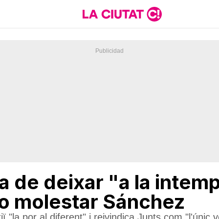
la de deixar "a la intem
no molestar Sánchez
 "la por al diferent" i reivindica Junts com "l'únic v