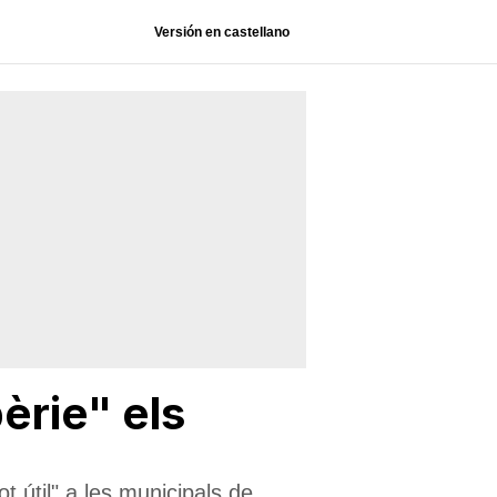
Versión en castellano
pèrie" els
ot útil" a les municipals de