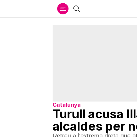
Ir
Cercar
al
contenido
Catalunya
Turull acusa Il
alcaldes per 
Retreu a l'extrema dreta que atiï