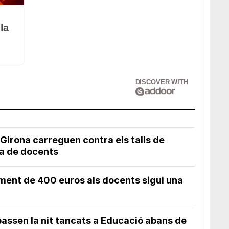
la
DISCOVER WITH
 Girona carreguen contra els talls de
ga de docents
ment de 400 euros als docents sigui una
passen la nit tancats a Educació abans de