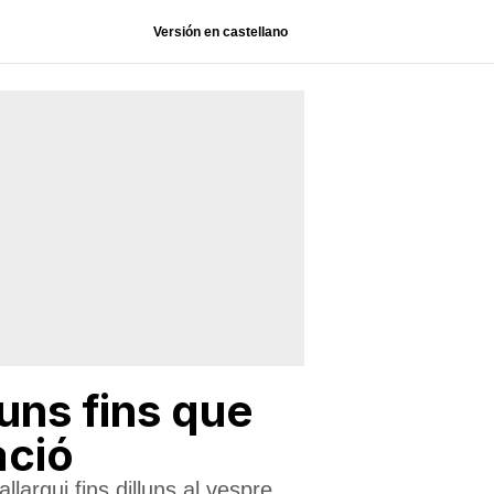
Versión en castellano
luns fins que
ació
argui fins dilluns al vespre