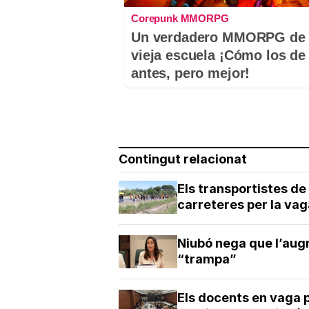
Corepunk MMORPG
Un verdadero MMORPG de 
vieja escuela ¡Cómo los de
antes, pero mejor!
Contingut relacionat
Els transportistes de
carreteres per la va
Niubó nega que l’aug
“trampa”
Els docents en vaga 