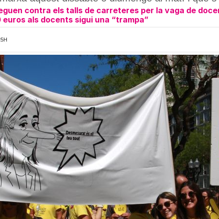
eguen contra els talls de carreteres per la vaga de doce
 euros als docents sigui una “trampa”
25H