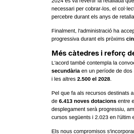
2024 es va revertir la retallada qu
necessari per cobrar-los, el col·l
percebre durant els anys de retall
Finalment, l'administració ha acce
progressiva durant els pròxims
ci
Més càtedres i reforç de
L'acord també contempla la convo
secundària
en un període de dos 
i les altres
2.500 el 2028
.
Pel que fa als recursos destinats a
de
6.413 noves dotacions
entre e
desplegament serà progressiu, amb
cursos següents i 2.023 en l'últim e
Els nous compromisos s'incorporar