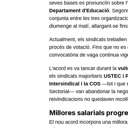
seves bases es pronunciïn sobre l'
Departament d'Educació
. Segons
conjunta entre les tres organitzac
diumenge al matí, allargant-se fins 
Actualment, els sindicats treballen 
procés de votació. Fins que no es c
convocatòria de vaga continua vig
L'acord es va tancar durant la
vui
els sindicats majoritaris
USTEC i P
Intersindical i la COS
—tot i que 
Sectorial— van abandonar la negoc
reivindicacions no quedaven recolli
Millores salarials progr
El nou acord incorpora una millor