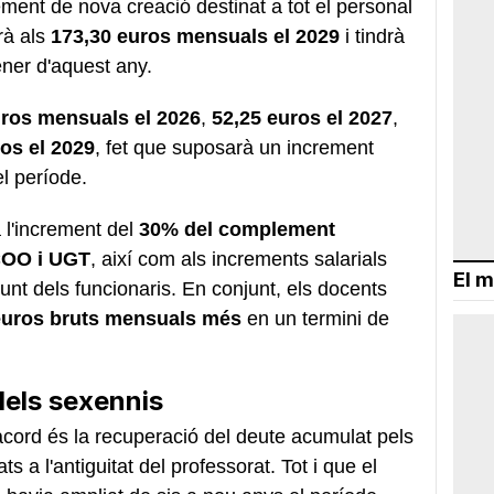
ement de nova creació destinat a tot el personal
rà als
173,30 euros mensuals el 2029
i tindrà
ener d'aquest any.
uros mensuals el 2026
,
52,25 euros el 2027
,
os el 2029
, fet que suposarà un increment
el període.
 l'increment del
30% del complement
OO i UGT
, així com als increments salarials
El m
junt dels funcionaris. En conjunt, els docents
 euros bruts mensuals més
en un termini de
dels sexennis
'acord és la recuperació del deute acumulat pels
s a l'antiguitat del professorat. Tot i que el