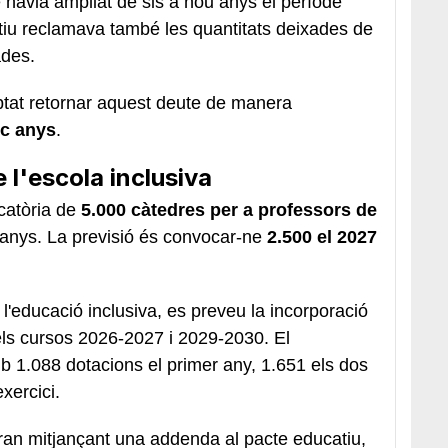
e havia ampliat de sis a nou anys el període
ectiu reclamava també les quantitats deixades de
ades.
ptat retornar aquest deute de manera
nc anys
.
 l'escola inclusiva
catòria de
5.000 càtedres per a professors de
anys. La previsió és convocar-ne
2.500 el 2027
 l'educació inclusiva, es preveu la incorporació
ls cursos 2026-2027 i 2029-2030. El
 1.088 dotacions el primer any, 1.651 els dos
xercici.
an mitjançant una addenda al pacte educatiu,