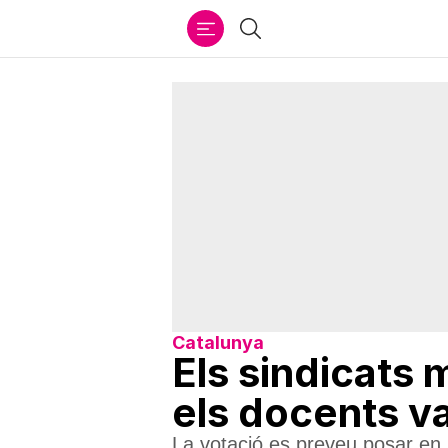
Ir
Cercar
al
contenido
Catalunya
Els sindicats 
els docents v
La votació es preveu posar en m