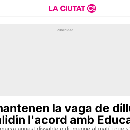
mantenen la vaga de dil
alidin l'acord amb Educ
arxa aquest dissabte o diumenge al matí i que s'all