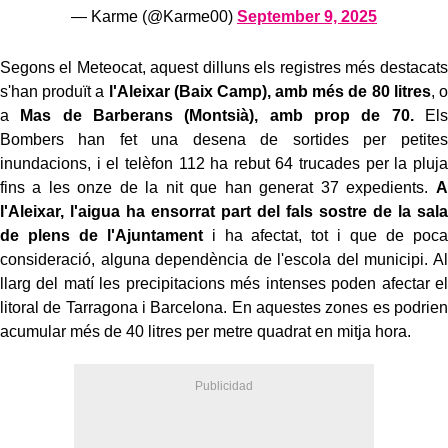
— Karme (@Karme00)
September 9, 2025
Segons el Meteocat, aquest dilluns els registres més destacats
s'han produït a
l'Aleixar (Baix Camp), amb més de 80 litres
, o
a
Mas de Barberans (Montsià), amb prop de 70.
Els
Bombers han fet una desena de sortides per petites
inundacions, i el telèfon 112 ha rebut 64 trucades per la pluja
fins a les onze de la nit que han generat 37 expedients.
A
l'Aleixar, l'aigua ha ensorrat part del fals sostre de la sala
de plens de l'Ajuntament
i ha afectat, tot i que de poca
consideració, alguna dependència de l'escola del municipi. Al
llarg del matí les precipitacions més intenses poden afectar el
litoral de Tarragona i Barcelona. En aquestes zones es podrien
acumular més de 40 litres per metre quadrat en mitja hora.