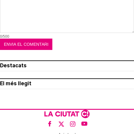
0/500
Destacats
El més llegit