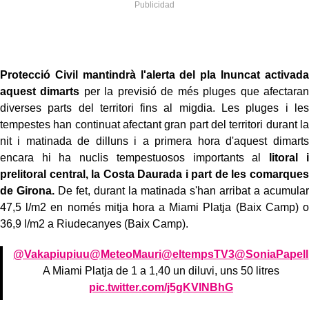
Protecció Civil mantindrà l'alerta del pla Inuncat activada
aquest dimarts
per la previsió de més pluges que afectaran
diverses parts del territori fins al migdia. Les pluges i les
tempestes han continuat afectant gran part del territori durant la
nit i matinada de dilluns i a primera hora d'aquest dimarts
encara hi ha nuclis tempestuosos importants al
litoral i
prelitoral central, la Costa Daurada i part de les comarques
de Girona.
De fet, durant la matinada s'han arribat a acumular
47,5 l/m2 en només mitja hora a Miami Platja (Baix Camp) o
36,9 l/m2 a Riudecanyes (Baix Camp).
@Vakapiupiuu
@MeteoMauri
@eltempsTV3
@SoniaPapell
A Miami Platja de 1 a 1,40 un diluvi, uns 50 litres
pic.twitter.com/j5gKVINBhG