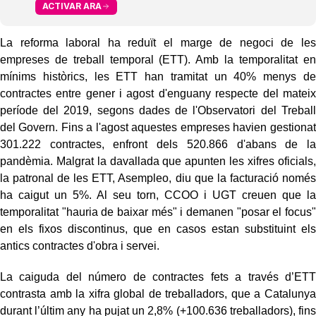
ACTIVAR ARA
La reforma laboral ha reduït el marge de negoci de les
empreses de treball temporal (ETT). Amb la temporalitat en
mínims històrics, les ETT han tramitat un 40% menys de
contractes entre gener i agost d'enguany respecte del mateix
període del 2019, segons dades de l'Observatori del Treball
del Govern. Fins a l'agost aquestes empreses havien gestionat
301.222 contractes, enfront dels 520.866 d'abans de la
pandèmia. Malgrat la davallada que apunten les xifres oficials,
la patronal de les ETT, Asempleo, diu que la facturació només
ha caigut un 5%. Al seu torn, CCOO i UGT creuen que la
temporalitat "hauria de baixar més" i demanen "posar el focus"
en els fixos discontinus, que en casos estan substituint els
antics contractes d'obra i servei.
La caiguda del número de contractes fets a través d’ETT
contrasta amb la xifra global de treballadors, que a Catalunya
durant l’últim any ha pujat un 2,8% (+100.636 treballadors), fins