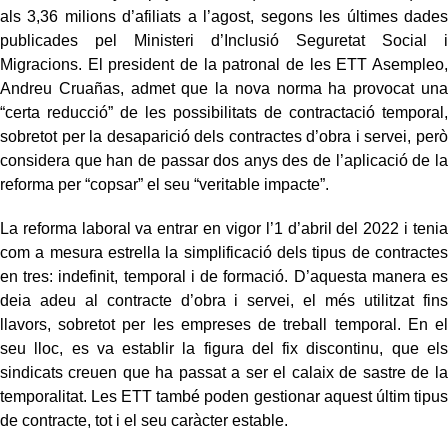
als 3,36 milions d’afiliats a l’agost, segons les últimes dades
publicades pel Ministeri d’Inclusió Seguretat Social i
Migracions. El president de la patronal de les ETT Asempleo,
Andreu Cruañas, admet que la nova norma ha provocat una
“certa reducció” de les possibilitats de contractació temporal,
sobretot per la desaparició dels contractes d’obra i servei, però
considera que han de passar dos anys des de l’aplicació de la
reforma per “copsar” el seu “veritable impacte”.
La reforma laboral va entrar en vigor l’1 d’abril del 2022 i tenia
com a mesura estrella la simplificació dels tipus de contractes
en tres: indefinit, temporal i de formació. D’aquesta manera es
deia adeu al contracte d’obra i servei, el més utilitzat fins
llavors, sobretot per les empreses de treball temporal. En el
seu lloc, es va establir la figura del fix discontinu, que els
sindicats creuen que ha passat a ser el calaix de sastre de la
temporalitat. Les ETT també poden gestionar aquest últim tipus
de contracte, tot i el seu caràcter estable.