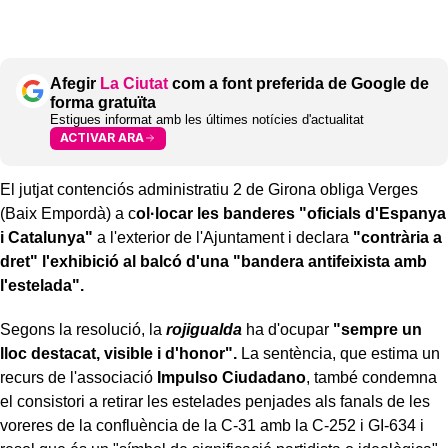
Afegir
La Ciutat
com a font preferida de Google de
forma gratuïta
Estigues informat amb les últimes notícies d'actualitat
ACTIVAR ARA
El jutjat contenciós administratiu 2 de Girona obliga Verges
(Baix Empordà) a c
ol·locar les banderes "oficials d'Espanya
i Catalunya"
a l'exterior de l'Ajuntament i declara
"contrària a
dret" l'exhibició al balcó d'una "bandera antifeixista amb
l'estelada".
Segons la resolució, la
rojigualda
ha d'ocupar
"sempre un
lloc destacat, visible i d'honor".
La sentència, que estima un
recurs de l'associació
Impulso Ciudadano
, també condemna
el consistori a retirar les estelades penjades als fanals de les
voreres de la confluència de la C-31 amb la C-252 i GI-634 i