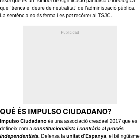
resol que és un "símbol de significació partidista o ideològica"
que "trenca el deure de neutralitat" de l'administració pública.
La sentència no és ferma i es pot recórrer al TSJC.
QUÈ ÉS IMPULSO CIUDADANO?
Impulso Ciudadano
és una associació creadael 2017 que es
defineix com a
constitucionalista i contrària al procés
independentista.
Defensa la
unitat d’Espanya
, el bilingüisme