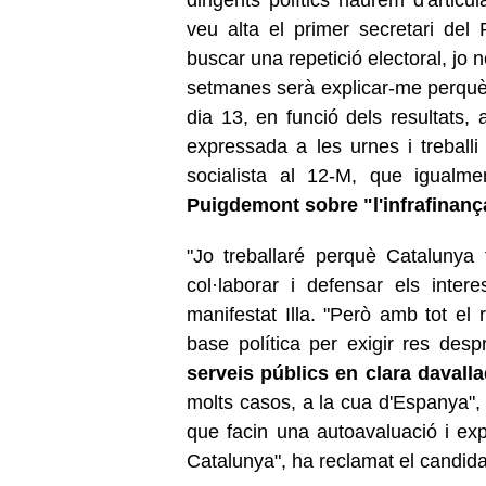
veu alta el primer secretari de
buscar una repetició electoral, jo
setmanes serà explicar-me perquè els
dia 13, en funció dels resultats, 
expressada a les urnes i treballi
socialista al 12-M, que igualm
Puigdemont sobre "l'infrafinança
"Jo treballaré perquè Catalunya 
col·laborar i defensar els inte
manifestat Illa. "Però amb tot el
base política per exigir res de
serveis públics en clara davall
molts casos, a la cua d'Espanya", h
que facin una autoavaluació i exp
Catalunya", ha reclamat el candidat