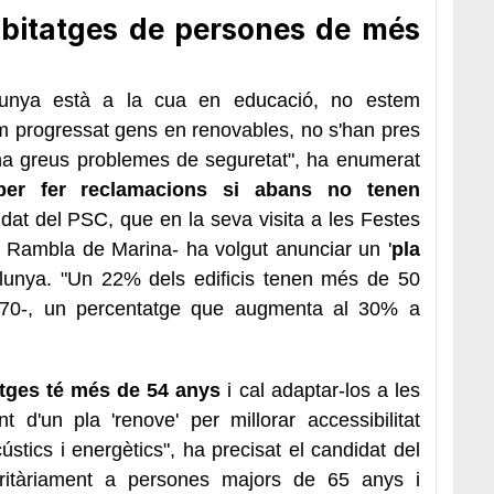
abitatges de persones de més
unya està a la cua en educació, no estem
m progressat gens en renovables, no s'han pres
i ha greus problemes de seguretat", ha enumerat
er fer reclamacions si abans no tenen
didat del PSC, que en la seva visita a les Festes
a Rambla de Marina- ha volgut anunciar un '
pla
talunya. "Un 22% dels edificis tenen més de 50
 1970-, un percentatge que augmenta al 30% a
atges té més de 54 anys
i cal adaptar-los a les
t d'un pla 'renove' per millorar accessibilitat
ústics i energètics", ha precisat el candidat del
ritàriament a persones majors de 65 anys i