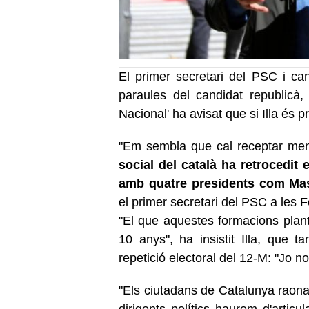
El primer secretari del PSC i ca
paraules del candidat republicà
Nacional' ha avisat que si Illa és pr
"Em sembla que cal receptar meny
social del català ha retrocedit
amb quatre presidents com Mas
el primer secretari del PSC a les 
"El que aquestes formacions plan
10 anys", ha insistit Illa, que
repetició electoral del 12-M: "Jo n
"Els ciutadans de Catalunya raonar
dirigents polítics haurem d'articu