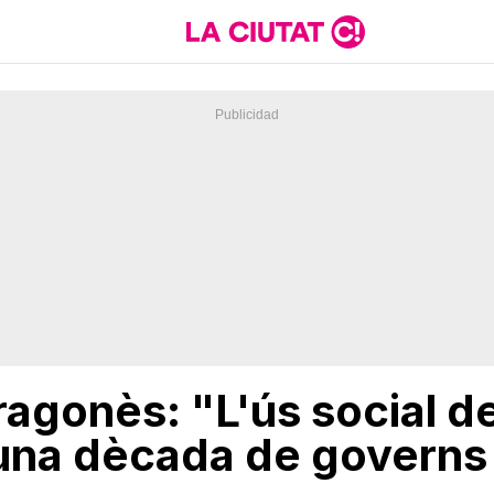
Aragonès: "L'ús social d
 una dècada de governs 