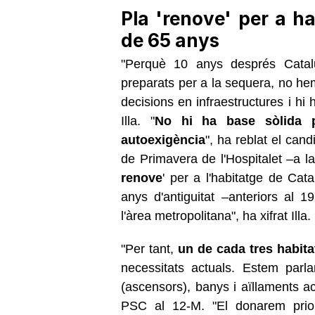
Pla 'renove' per a h
de 65 anys
"Perquè 10 anys després Catal
preparats per a la sequera, no he
decisions en infraestructures i h
Illa. "
No hi ha base sòlida p
autoexigència
", ha reblat el can
de Primavera de l'Hospitalet –a l
renove
' per a l'habitatge de Ca
anys d'antiguitat –anteriors al
l'àrea metropolitana", ha xifrat Illa.
"Per tant,
un de cada tres habit
necessitats actuals. Estem parlan
(ascensors), banys i aïllaments ac
PSC al 12-M. "El donarem prio