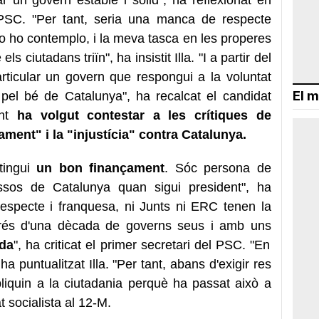
l PSC. "Per tant, seria una manca de respecte
 no ho contemplo, i la meva tasca en les properes
 ciutadans triïn", ha insistit Illa. "I a partir del
articular un govern que respongui a la voluntat
El m
 pel bé de Catalunya", ha recalcat el candidat
ent
ha volgut contestar a les crítiques de
ment" i la "injustícia" contra Catalunya.
tingui
un bon finançament
. Sóc persona de
ressos de Catalunya quan sigui president", ha
 respecte i franquesa, ni Junts ni ERC tenen la
sprés d'una dècada de governs seus i amb uns
ada
", ha criticat el primer secretari del PSC. "En
a puntualitzat Illa. "Per tant, abans d'exigir res
liquin a la ciutadania perquè ha passat això a
 socialista al 12-M.