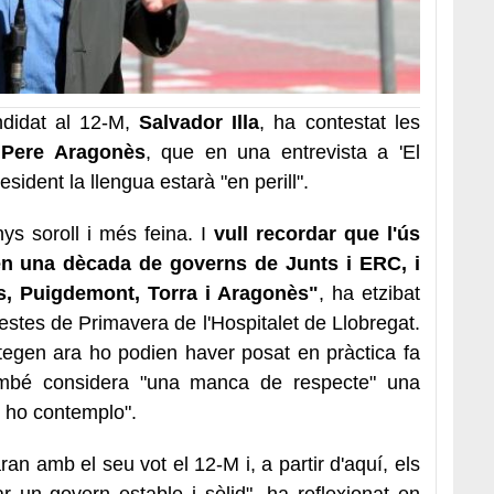
ndidat al 12-M,
Salvador Illa
, ha contestat les
,
Pere Aragonès
, que en una entrevista a 'El
esident la llengua estarà "en perill".
s soroll i més feina. I
vull recordar que l'ús
 en una dècada de governs de Junts i ERC, i
, Puigdemont, Torra i Aragonès"
, ha etzibat
Festes de Primavera de l'Hospitalet de Llobregat.
tegen ara ho podien haver posat en pràctica fa
 també considera "una manca de respecte" una
o ho contemplo".
an amb el seu vot el 12-M i, a partir d'aquí, els
lar un govern estable i sòlid", ha reflexionat en