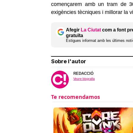
començarem amb un tram de 30.
exigències tècniques i millorar la v
Afegir
La Ciutat
com a font pr
gratuïta
Estigues informat amb les últimes notíc
Sobre l'autor
REDACCIÓ
Veure biografia