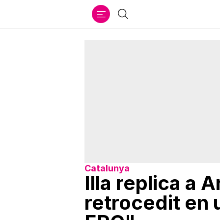
Ir
Cercar
al
contenido
Catalunya
Illa replica a 
retrocedit en