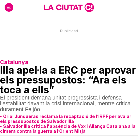
Ir
al
contenido
Catalunya
Illa apel·la a ERC per aprovar
els pressupostos: “Ara els
toca a ells”
El president demana unitat progressista i defensa
l’estabilitat davant la crisi internacional, mentre critica
durament Feijóo
Oriol Junqueras reclama la recaptació de l’IRPF per avalar
els pressupostos de Salvador Illa
Salvador Illa critica l'absència de Vox i Aliança Catalana a la
cimera contra la guerra a l’Orient Mitjà