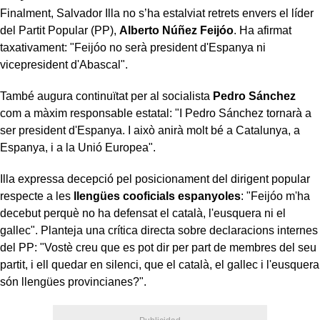
Finalment, Salvador Illa no s’ha estalviat retrets envers el líder
del Partit Popular (PP),
Alberto Núñez Feijóo
. Ha afirmat
taxativament: "Feijóo no serà president d'Espanya ni
vicepresident d'Abascal".
També augura continuïtat per al socialista
Pedro Sánchez
com a màxim responsable estatal: "I Pedro Sánchez tornarà a
ser president d'Espanya. I això anirà molt bé a Catalunya, a
Espanya, i a la Unió Europea".
Illa expressa decepció pel posicionament del dirigent popular
respecte a les
llengües cooficials espanyoles
: "Feijóo m'ha
decebut perquè no ha defensat el català, l'eusquera ni el
gallec". Planteja una crítica directa sobre declaracions internes
del PP: "Vostè creu que es pot dir per part de membres del seu
partit, i ell quedar en silenci, que el català, el gallec i l'eusquera
són llengües provincianes?".