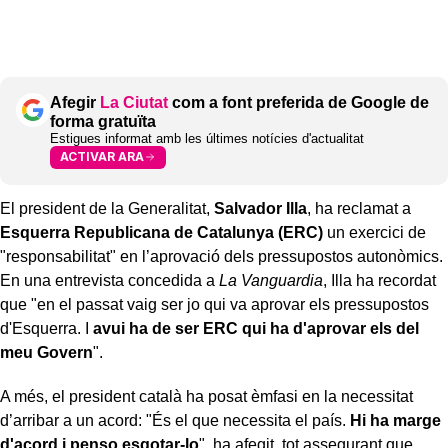
Afegir
La Ciutat
com a font preferida de Google de
forma gratuïta
Estigues informat amb les últimes notícies d'actualitat
ACTIVAR ARA
El president de la Generalitat,
Salvador Illa
, ha reclamat a
Esquerra Republicana de Catalunya (ERC)
un exercici de
"responsabilitat" en l’aprovació dels pressupostos autonòmics.
En una entrevista concedida a
La Vanguardia
, Illa ha recordat
que "en el passat vaig ser jo qui va aprovar els pressupostos
d'Esquerra. I
avui ha de ser ERC qui ha d'aprovar els del
meu Govern
".
A més, el president català ha posat èmfasi en la necessitat
d’arribar a un acord: "És el que necessita el país.
Hi ha marge
d'acord i penso esgotar-lo
", ha afegit, tot assegurant que