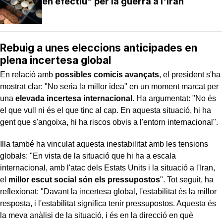
en efectiu" per la guerra a l'Iran
Rebuig a unes eleccions anticipades en
plena incertesa global
En relació amb
possibles comicis avançats
, el president s'ha
mostrat clar: "No seria la millor idea" en un moment marcat per
una
elevada incertesa internacional
. Ha argumentat: "No és
el que vull ni és el que tinc al cap. En aquesta situació, hi ha
gent que s'angoixa, hi ha riscos obvis a l'entorn internacional".
Illa també ha vinculat aquesta inestabilitat amb les tensions
globals: "En vista de la situació que hi ha a escala
internacional, amb l'atac dels Estats Units i la situació a l'Iran,
el
millor escut social són els pressupostos
". Tot seguit, ha
reflexionat: "Davant la incertesa global, l'estabilitat és la millor
resposta, i l'estabilitat significa tenir pressupostos. Aquesta és
la meva anàlisi de la situació, i és en la direcció en què