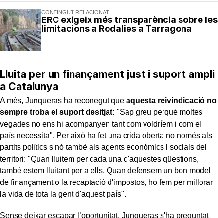
CONTINGUT RELACIONAT
ERC exigeix més transparència sobre les
limitacions a Rodalies a Tarragona
Lluita per un finançament just i suport ampli
a Catalunya
A més, Junqueras ha reconegut que
aquesta reivindicació no
sempre troba el suport desitjat:
"Sap greu perquè moltes
vegades no ens hi acompanyen tant com voldríem i com el
país necessita". Per això ha fet una crida oberta no només als
partits polítics sinó també als agents econòmics i socials del
territori: "Quan lluitem per cada una d'aquestes qüestions,
també estem lluitant per a ells. Quan defensem un bon model
de finançament o la recaptació d'impostos, ho fem per millorar
la vida de tota la gent d'aquest país".
Sense deixar escapar l’oportunitat, Junqueras s'ha preguntat