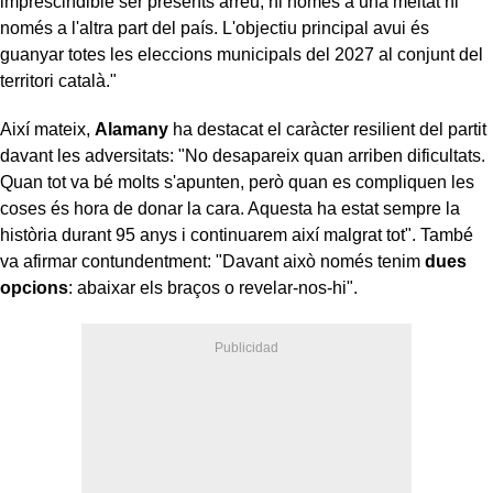
imprescindible ser presents arreu; ni només a una meitat ni
només a l'altra part del país. L'objectiu principal avui és
guanyar totes les eleccions municipals del 2027 al conjunt del
territori català."
Així mateix,
Alamany
ha destacat el caràcter resilient del partit
davant les adversitats: "No desapareix quan arriben dificultats.
Quan tot va bé molts s'apunten, però quan es compliquen les
coses és hora de donar la cara. Aquesta ha estat sempre la
història durant 95 anys i continuarem així malgrat tot". També
va afirmar contundentment: "Davant això només tenim
dues
opcions
: abaixar els braços o revelar-nos-hi".